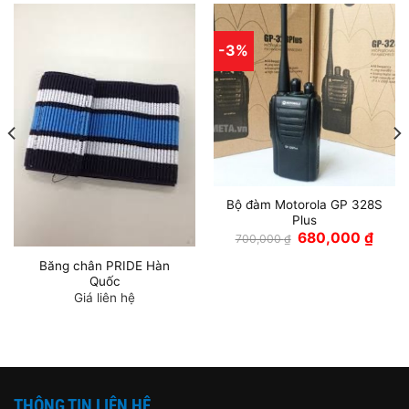
-3%
Bộ đàm Motorola GP 328S
Plus
Giá
Giá
680,000
₫
700,000
₫
gốc
hiện
là:
tại
Băng chân PRIDE Hàn
700,000 ₫.
là:
Quốc
680,0
Giá liên hệ
THÔNG TIN LIÊN HỆ