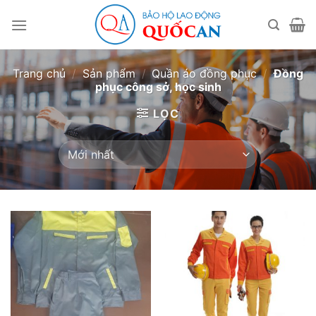
Bỏ
qua
nội
dung
Trang chủ
/
Sản phẩm
/
Quần áo đồng phục
/
Đồng
phục công sở, học sinh
LỌC