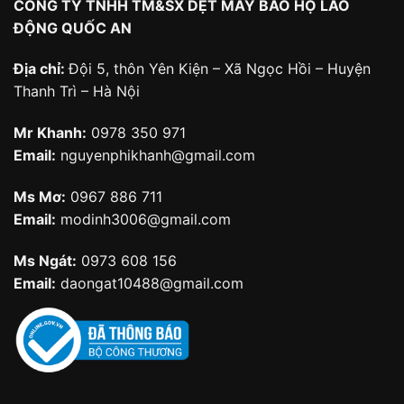
CÔNG TY TNHH TM&SX DỆT MAY BẢO HỘ LAO
ĐỘNG QUỐC AN
Địa chỉ:
Đội 5, thôn Yên Kiện – Xã Ngọc Hồi – Huyện
Thanh Trì – Hà Nội
Mr Khanh:
0978 350 971
Email:
nguyenphikhanh@gmail.com
Ms Mơ:
0967 886 711
Email:
modinh3006@gmail.com
Ms Ngát:
0973 608 156
Email:
daongat10488@gmail.com