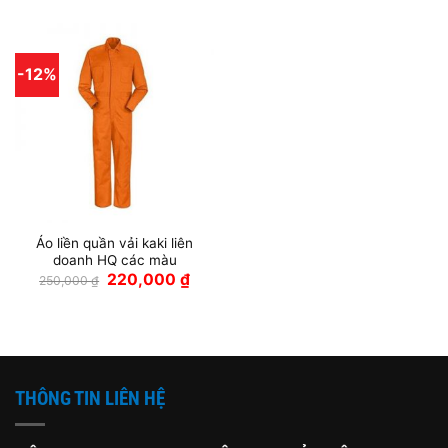
-12%
Áo liền quần vải kaki liên
doanh HQ các màu
Giá
Giá
220,000
₫
250,000
₫
gốc
hiện
là:
tại
250,000 ₫.
là:
220,000 ₫.
THÔNG TIN LIÊN HỆ