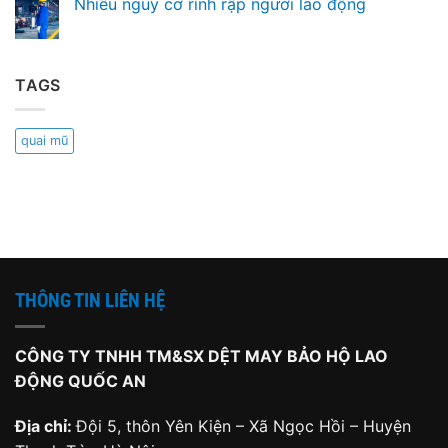
Nhiều nguy cơ rình rập người lao động
TAGS
quai mũ
THÔNG TIN LIÊN HỆ
CÔNG TY TNHH TM&SX DỆT MAY BẢO HỘ LAO
ĐỘNG QUỐC AN
Địa chỉ:
Đội 5, thôn Yên Kiện – Xã Ngọc Hồi – Huyện