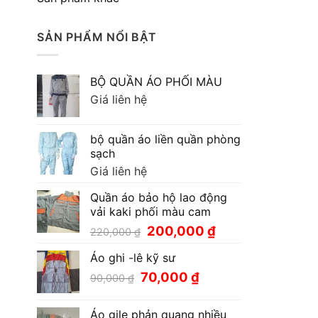
SẢN PHẨM NỔI BẬT
BỘ QUẦN ÁO PHỐI MÀU
Giá liên hệ
bộ quần áo liền quần phòng
sạch
Giá liên hệ
Quần áo bảo hộ lao động
vải kaki phối màu cam
Giá
Giá
200,000
₫
220,000
₫
gốc
hiện
Áo ghi -lê kỹ sư
là:
tại
220,000 ₫.
là:
Giá
Giá
70,000
₫
90,000
₫
200,000 ₫.
gốc
hiện
là:
tại
Áo gile phản quang nhiều