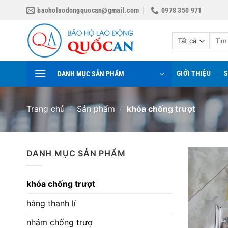
Bỏ
baoholaodongquocan@gmail.com
0978 350 971
qua
nội
Tìm
dung
kiếm:
GIỚI THIỆU
DANH MỤC SẢN PHẨM
Trang chủ
/
Sản phẩm
/
khóa chống trượt
DANH MỤC SẢN PHẨM
khóa chống trượt
hàng thanh lí
nhám chống trượ