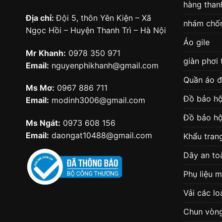
hàng thanh
Địa chỉ:
Đội 5, thôn Yên Kiện – Xã
nhám chốn
Ngọc Hồi – Huyện Thanh Trì – Hà Nội
Áo gile
Mr Khanh:
0978 350 971
giàn phơi
Email:
nguyenphikhanh@gmail.com
Quần áo 
Ms Mơ:
0967 886 711
Đồ bảo hộ
Email:
modinh3006@gmail.com
Đồ bảo hộ
Ms Ngát:
0973 608 156
Email:
daongat10488@gmail.com
Khẩu tran
Dây an to
Phụ liệu 
Vải các lo
Chun vòn