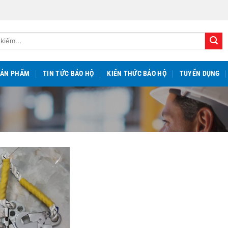
SẢN PHẨM
TIN TỨC BẢO HỘ
KIẾN THỨC BẢO HỘ
TUYỂN DỤNG