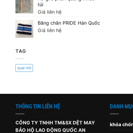
90,000 ₫.
là:
túi
70,000 ₫.
Giá liên hệ
Băng chân PRIDE Hàn Quốc
Giá liên hệ
TAG
quai mũ
THÔNG TIN LIÊN HỆ
DANH MỤ
CÔNG TY TNHH TM&SX DỆT MAY
khóa chốn
BẢO HỘ LAO ĐỘNG QUỐC AN