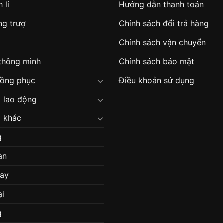
 lí
Hướng dẫn thanh toán
g trượ
Chính sách đổi trả hàng
Chính sách vận chuyển
 thông minh
Chính sách bảo mật
đồng phục
Điều khoản sử dụng
 lao động
 khác
g
àn
may
ại
g