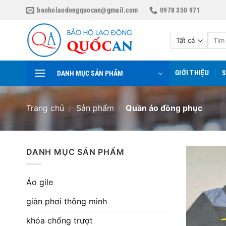
Bỏ
baoholaodongquocan@gmail.com
0978 350 971
qua
nội
Tìm
dung
kiếm:
GIỚI THIỆU
DANH MỤC SẢN PHẨM
Trang chủ
/
Sản phẩm
/
Quần áo đồng phục
DANH MỤC SẢN PHẨM
Áo gile
giàn phơi thông minh
khóa chống trượt