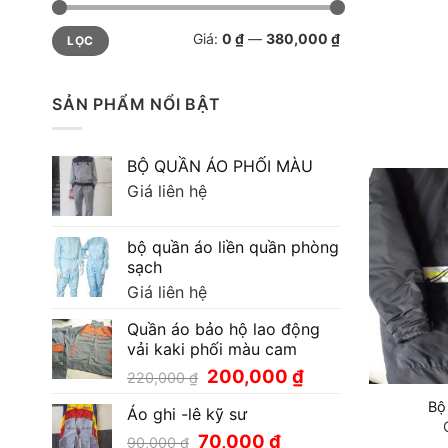
Giá
Giá
Giá:
0 ₫
—
380,000 ₫
LỌC
thấp
cao
nhất
nhất
SẢN PHẨM NỔI BẬT
BỘ QUẦN ÁO PHỐI MÀU
Giá liên hệ
bộ quần áo liền quần phòng
sạch
Giá liên hệ
Quần áo bảo hộ lao động
vải kaki phối màu cam
Giá
Giá
200,000
₫
220,000
₫
gốc
hiện
Bộ
Áo ghi -lê kỹ sư
là:
tại
220,000 ₫.
là:
Giá
Giá
70,000
₫
90,000
₫