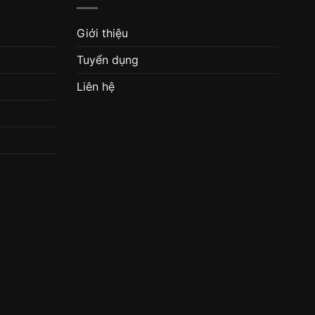
Quần áo bảo hộ lao động vải
áo kho lạnh
kaki ghi đậm phối màu vàng
Giá liên hệ
chanh
Giá liên hệ