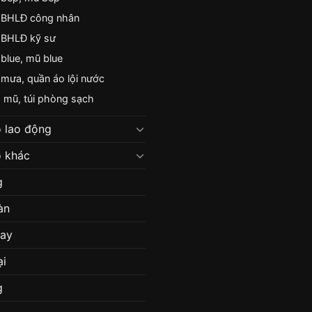
Quần Áo Bảo Hộ Lao Động
áo mưa
Quần 
Vải Kaki Nam Định
Giá liên hệ
Giá liên hệ
quần áo bảo hộ lao động
BỘ Q
 đồng phục
phối màu
Giá liên hệ
Giá liên hệ