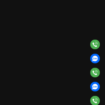
áo bảo hộ vải pangrim
Quần áo bảo vệ vải si
Giá liên hệ
Giá liên hệ
UẦN ÁO BẢO HỘ PHỐI
bộ liền quần
MÀU GHI
Giá liên hệ
Giá liên hệ