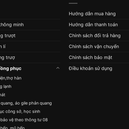
HOÁC BẢO HỘ
áo khoác BHLĐ
Giá liên hệ
Giá liên hệ