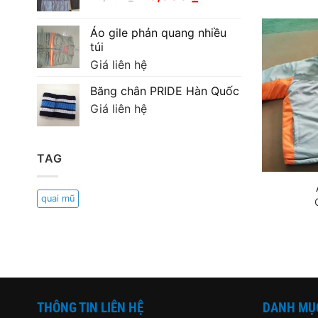
200,000 ₫.
gốc
hiện
là:
tại
Áo gile phản quang nhiều
90,000 ₫.
là:
túi
70,000 ₫.
Giá liên hệ
Băng chân PRIDE Hàn Quốc
Giá liên hệ
TAG
quai mũ