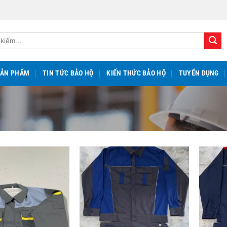
SẢN PHẨM
TIN TỨC BẢO HỘ
KIẾN THỨC BẢO HỘ
TUYỂN DỤNG