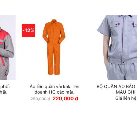
-12%
 phối
Áo liền quần vải kaki liên
BỘ QUẦN ÁO BẢO 
hẩu
doanh HQ các màu
MÀU GHI
Giá
Giá
220,000
₫
Giá liên hệ
250,000
₫
gốc
hiện
là:
tại
250,000 ₫.
là:
220,000 ₫.