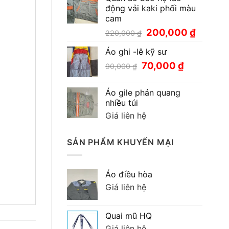
động vải kaki phối màu
cam
Giá
Giá
200,000
₫
220,000
₫
gốc
hiện
Áo ghi -lê kỹ sư
là:
tại
220,000 ₫.
là:
Giá
Giá
70,000
₫
90,000
₫
200,000
gốc
hiện
là:
tại
Áo gile phản quang
90,000 ₫.
là:
nhiều túi
70,000 ₫.
Giá liên hệ
SẢN PHẨM KHUYẾN MẠI
Áo điều hòa
Giá liên hệ
Quai mũ HQ
Giá liên hệ