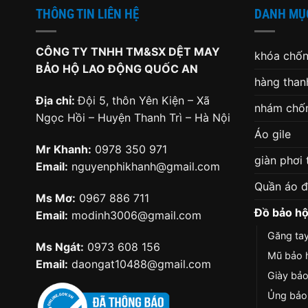
THÔNG TIN LIÊN HỆ
DANH MỤ
CÔNG TY TNHH TM&SX DỆT MAY
khóa chốn
BẢO HỘ LAO ĐỘNG QUỐC AN
hàng thanh
Địa chỉ:
Đội 5, thôn Yên Kiện – Xã
nhám chốn
Ngọc Hồi – Huyện Thanh Trì – Hà Nội
Áo gile
Mr Khanh:
0978 350 971
giàn phơi
Email:
nguyenphikhanh@gmail.com
Quần áo 
Ms Mơ:
0967 886 711
Đồ bảo hộ
Email:
modinh3006@gmail.com
Găng ta
Ms Ngát:
0973 608 156
Mũ bảo 
Email:
daongat10488@gmail.com
Giày bả
Ủng bảo