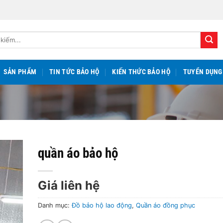
SẢN PHẨM
TIN TỨC BẢO HỘ
KIẾN THỨC BẢO HỘ
TUYỂN DỤNG
quần áo bảo hộ
Giá liên hệ
Danh mục:
Đồ bảo hộ lao động
,
Quần áo đồng phục