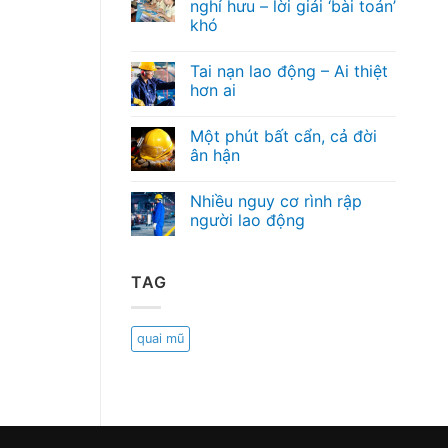
nghỉ hưu – lời giải ‘bài toán’
khó
Tai nạn lao động – Ai thiệt
hơn ai
Một phút bất cẩn, cả đời
ân hận
Nhiều nguy cơ rình rập
người lao động
TAG
quai mũ