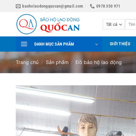
Bỏ
baoholaodongquocan@gmail.com
0978 350 971
qua
nội
Tìm
dung
kiếm:
GIỚI THIỆU
DANH MỤC SẢN PHẨM
Trang chủ
/
Sản phẩm
/
Đồ bảo hộ lao động