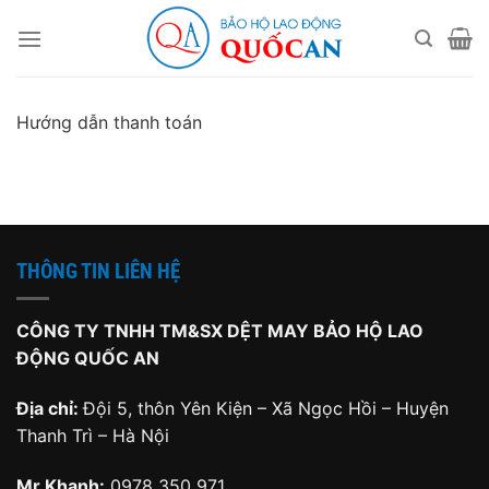
Bỏ
qua
nội
dung
Hướng dẫn thanh toán
THÔNG TIN LIÊN HỆ
CÔNG TY TNHH TM&SX DỆT MAY BẢO HỘ LAO
ĐỘNG QUỐC AN
Địa chỉ:
Đội 5, thôn Yên Kiện – Xã Ngọc Hồi – Huyện
Thanh Trì – Hà Nội
Mr Khanh:
0978 350 971