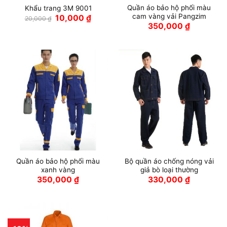
Quần áo bảo hộ phối màu
Khẩu trang 3M 9001
cam vàng vải Pangzim
Giá
Giá
10,000
₫
20,000
₫
gốc
hiện
350,000
₫
là:
tại
20,000 ₫.
là:
10,000 ₫.
Quần áo bảo hộ phối màu
Bộ quần áo chống nóng vải
xanh vàng
giả bò loại thường
350,000
₫
330,000
₫