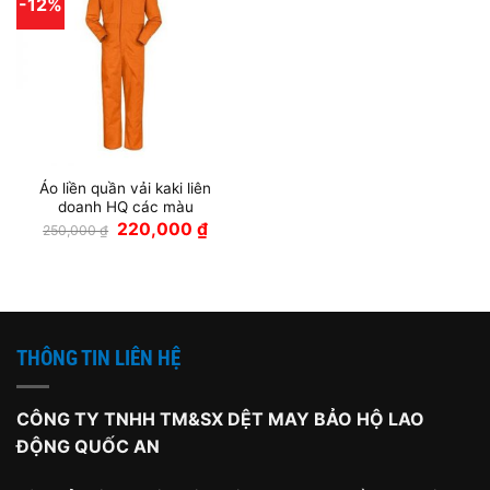
-12%
Áo liền quần vải kaki liên
doanh HQ các màu
Giá
Giá
220,000
₫
250,000
₫
gốc
hiện
là:
tại
250,000 ₫.
là:
220,000 ₫.
THÔNG TIN LIÊN HỆ
CÔNG TY TNHH TM&SX DỆT MAY BẢO HỘ LAO
ĐỘNG QUỐC AN