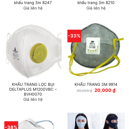
khẩu trang 3m 8247
khẩu trang 3m 8210
Giá liên hệ
Giá liên hệ
-33%
KHẨU TRANG LỌC BỤI
KHẨU TRANG 3M 9914
DELTAPLUS M1200VBC –
Giá
Giá
20,000
₫
30,000
₫
gốc
hiện
BVH0070
là:
tại
Giá liên hệ
30,000 ₫.
là:
20,000
-38%