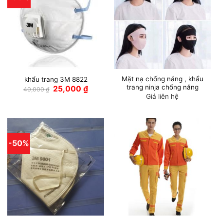
Mặt nạ chống nắng , khẩu
khẩu trang 3M 8822
trang ninja chống nắng
Giá
Giá
25,000
₫
40,000
₫
gốc
hiện
Giá liên hệ
là:
tại
40,000 ₫.
là:
25,000 ₫.
-50%