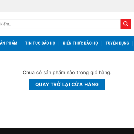
SẢN PHẨM
TIN TỨC BẢO HỘ
KIẾN THỨC BẢO HỘ
TUYỂN DỤNG
Chưa có sản phẩm nào trong giỏ hàng.
QUAY TRỞ LẠI CỬA HÀNG