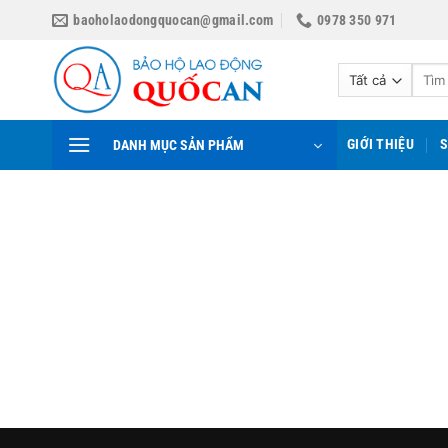
Bỏ
baoholaodongquocan@gmail.com
0978 350 971
qua
nội
Tìm
dung
kiếm:
GIỚI THIỆU
DANH MỤC SẢN PHẨM