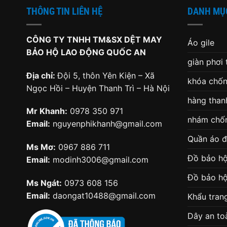
THÔNG TIN LIÊN HỆ
DANH MỤ
CÔNG TY TNHH TM&SX DỆT MAY
Áo gile
BẢO HỘ LAO ĐỘNG QUỐC AN
giàn phơi
Địa chỉ:
Đội 5, thôn Yên Kiện – Xã
khóa chốn
Ngọc Hồi – Huyện Thanh Trì – Hà Nội
hàng thanh
Mr Khanh:
0978 350 971
nhám chốn
Email:
nguyenphikhanh@gmail.com
Quần áo 
Ms Mơ:
0967 886 711
Đồ bảo hộ
Email:
modinh3006@gmail.com
Đồ bảo hộ
Ms Ngát:
0973 608 156
Email:
daongat10488@gmail.com
Khẩu tran
Dây an to