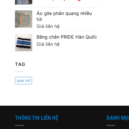
200,000 ₫.
gốc
hiện
là:
tại
Áo gile phản quang nhiều
90,000 ₫.
là:
túi
70,000 ₫.
Giá liên hệ
Băng chân PRIDE Hàn Quốc
Giá liên hệ
TAG
quai mũ
THÔNG TIN LIÊN HỆ
DANH MỤ