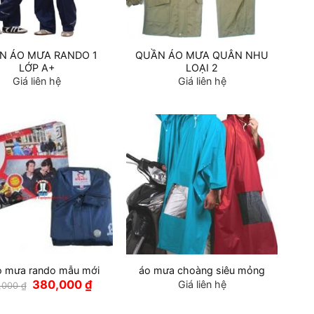
N ÁO MƯA RANDO 1
QUẦN ÁO MƯA QUÂN NHU
LỚP A+
LOẠI 2
Giá liên hệ
Giá liên hệ
o mưa rando mẫu mới
áo mưa choàng siêu mỏng
Giá
Giá
380,000
₫
Giá liên hệ
,000
₫
gốc
hiện
là:
tại
400,000 ₫.
là: