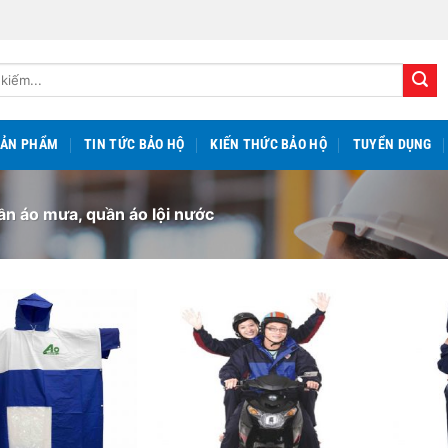
SẢN PHẨM
TIN TỨC BẢO HỘ
KIẾN THỨC BẢO HỘ
TUYỂN DỤNG
n áo mưa, quần áo lội nước