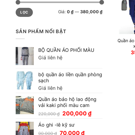
Giá
Giá
Giá:
0 ₫
—
380,000 ₫
LỌC
thấp
cao
nhất
nhất
SẢN PHẨM NỔI BẬT
Quần áo
BỘ QUẦN ÁO PHỐI MÀU
3
Giá liên hệ
bộ quần áo liền quần phòng
sạch
Giá liên hệ
Quần áo bảo hộ lao động
vải kaki phối màu cam
Giá
Giá
200,000
₫
220,000
₫
gốc
hiện
Áo ghi -lê kỹ sư
là:
tại
220,000 ₫.
là:
Giá
Giá
70,000
₫
90,000
₫