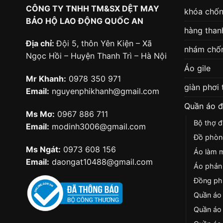
CÔNG TY TNHH TM&SX DỆT MAY
khóa chốn
BẢO HỘ LAO ĐỘNG QUỐC AN
hàng thanh
Địa chỉ:
Đội 5, thôn Yên Kiện – Xã
nhám chốn
Ngọc Hồi – Huyện Thanh Trì – Hà Nội
Áo gile
Mr Khanh:
0978 350 971
giàn phơi
Email:
nguyenphikhanh@gmail.com
Quần áo 
Ms Mơ:
0967 886 711
Bộ thợ đ
Email:
modinh3006@gmail.com
Đồ phòn
Ms Ngát:
0973 608 156
Áo làm 
Email:
daongat10488@gmail.com
Áo phản 
Đồng phụ
Quần áo 
Quần áo