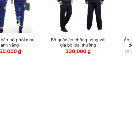
 bảo hộ phối màu
Bộ quần áo chống nóng vải
Áo l
xanh vàng
giả bò loại thường
d
50,000
₫
330,000
₫
250