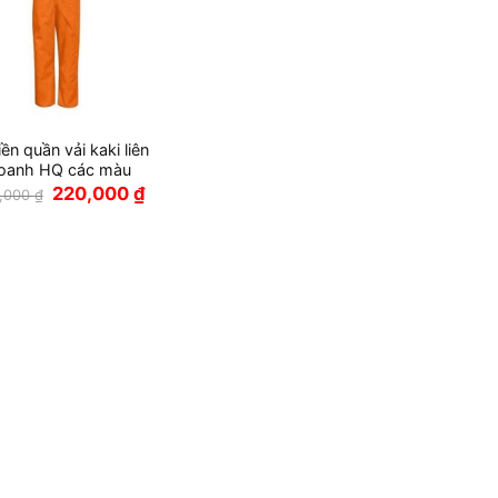
iền quần vải kaki liên
oanh HQ các màu
Giá
Giá
220,000
₫
,000
₫
gốc
hiện
là:
tại
250,000 ₫.
là:
220,000 ₫.