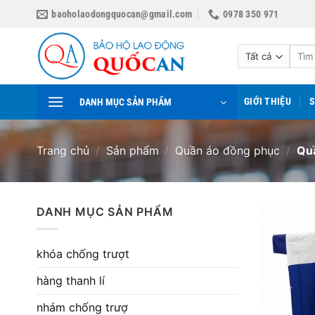
Bỏ
baoholaodongquocan@gmail.com
0978 350 971
qua
nội
Tìm
dung
kiếm:
GIỚI THIỆU
DANH MỤC SẢN PHẨM
Trang chủ
/
Sản phẩm
/
Quần áo đồng phục
/
Quầ
DANH MỤC SẢN PHẨM
khóa chống trượt
hàng thanh lí
nhám chống trượ