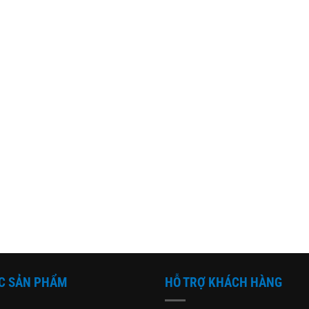
C SẢN PHẨM
HỖ TRỢ KHÁCH HÀNG