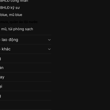
 BHLĐ công nhân
 BHLĐ kỹ sư
blue, mũ blue
mưa, quần áo lội nước
 mũ, túi phòng sạch
 lao động
 khác
g
àn
may
ại
g