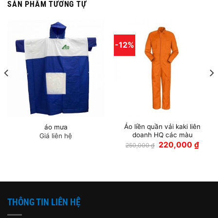
SẢN PHẨM TƯƠNG TỰ
-12%
Áo liền quần vải kaki liên
áo mưa
doanh HQ các màu
Giá liên hệ
Giá
Giá
220,000
₫
250,000
₫
gốc
hiện
là:
tại
250,000 ₫.
là:
220,0
THÔNG TIN LIÊN HỆ