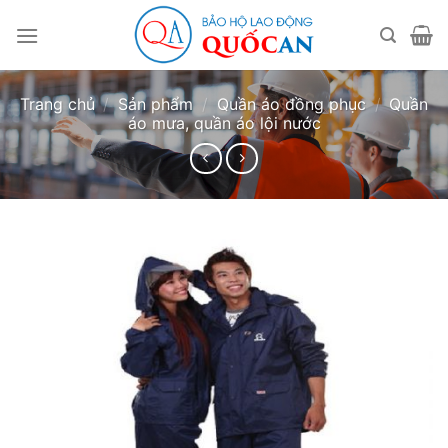
Bỏ
qua
nội
dung
Trang chủ
/
Sản phẩm
/
Quần áo đồng phục
/
Quần
áo mưa, quần áo lội nước