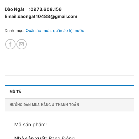
Đào Ngát :0973.608.156
Email:daongat10488@gmail.com
Danh mục:
Quần áo mưa, quần áo lội nước
MÔ TẢ
HƯỚNG DẪN MUA HÀNG & THANH TOÁN
Mã sản phẩm:
Nhà sản xuất:
Rạng Động