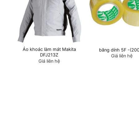
Áo khoác làm mát Makita
m
băng dính 5F -(20
DFJ213Z
Giá liên hệ
Giá liên hệ