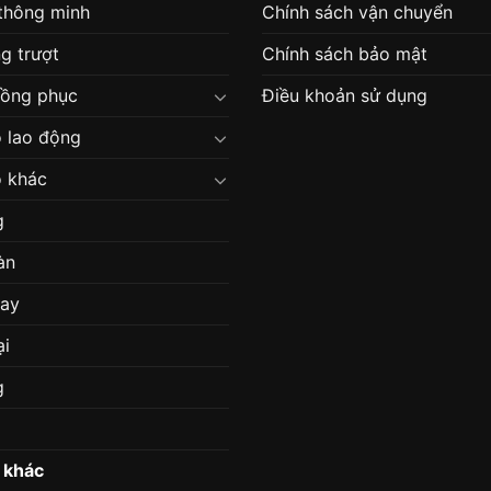
 thông minh
Chính sách vận chuyển
g trượt
Chính sách bảo mật
đồng phục
Điều khoản sử dụng
 lao động
 khác
g
àn
may
ại
g
 khác