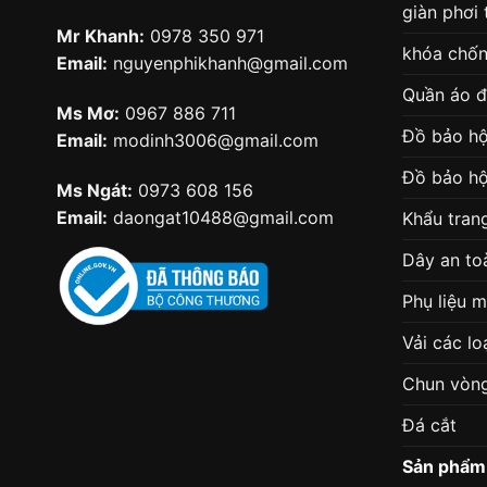
giàn phơi
Mr Khanh:
0978 350 971
khóa chốn
Email:
nguyenphikhanh@gmail.com
Quần áo 
Ms Mơ:
0967 886 711
Đồ bảo hộ
Email:
modinh3006@gmail.com
Đồ bảo hộ
Ms Ngát:
0973 608 156
Email:
daongat10488@gmail.com
Khẩu tran
Dây an to
Phụ liệu 
Vải các lo
Chun vòn
Đá cắt
Sản phẩm