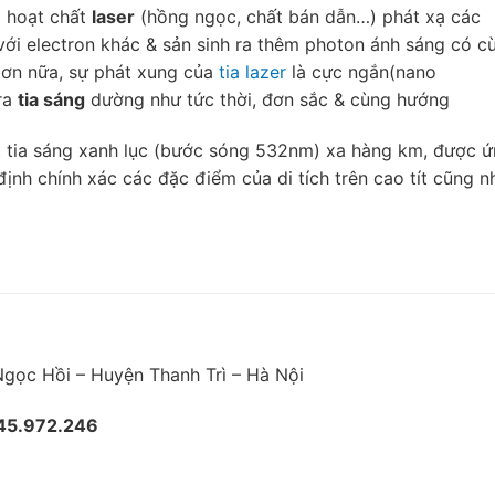
a hoạt chất
laser
(hồng ngọc, chất bán dẫn…) phát xạ các
với electron khác & sản sinh ra thêm photon ánh sáng có c
Hơn nữa, sự phát xung của
tia lazer
là cực ngắn(nano
ra
tia sáng
dường như tức thời, đơn sắc & cùng hướng
 tia sáng xanh lục (bước sóng 532nm) xa hàng km, được 
định chính xác các đặc điểm của di tích trên cao tít cũng n
ã Ngọc Hồi – Huyện Thanh Trì – Hà Nội
45.972.246