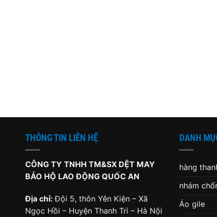
THÔNG TIN LIÊN HỆ
DANH MỤ
CÔNG TY TNHH TM&SX DỆT MAY
hàng thanh
BẢO HỘ LAO ĐỘNG QUỐC AN
nhám chốn
Địa chỉ:
Đội 5, thôn Yên Kiện – Xã
Áo gile
Ngọc Hồi – Huyện Thanh Trì – Hà Nội