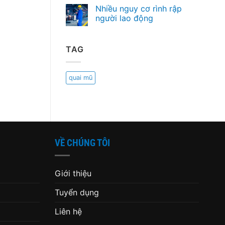
Nhiều nguy cơ rình rập
người lao động
TAG
quai mũ
VỀ CHÚNG TÔI
Giới thiệu
Tuyển dụng
Liên hệ