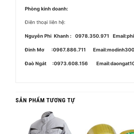
Phòng kinh doanh:
Điên thoại liên hệ:
Nguyễn Phi Khanh : 0978.350.971
Email:p
Đinh Mơ :0967.886.711 Email:modinh30
Đaò Ngát :0973.608.156 Email:daongat1
SẢN PHẨM TƯƠNG TỰ