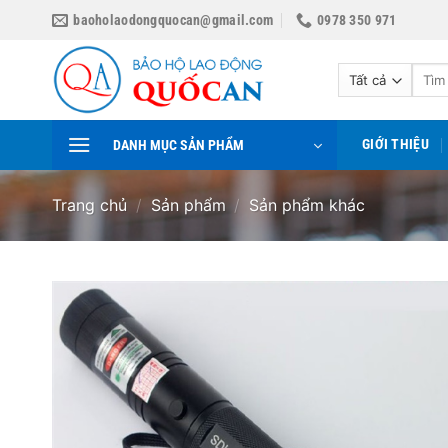
Bỏ
baoholaodongquocan@gmail.com
0978 350 971
qua
nội
Tìm
dung
kiếm:
GIỚI THIỆU
DANH MỤC SẢN PHẨM
Trang chủ
/
Sản phẩm
/
Sản phẩm khác