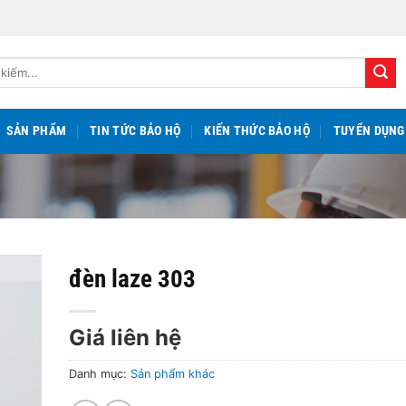
SẢN PHẨM
TIN TỨC BẢO HỘ
KIẾN THỨC BẢO HỘ
TUYỂN DỤNG
đèn laze 303
Giá liên hệ
Danh mục:
Sản phẩm khác