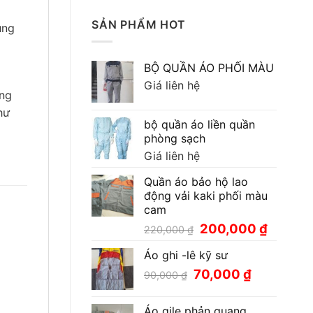
SẢN PHẨM HOT
ùng
BỘ QUẦN ÁO PHỐI MÀU
Giá liên hệ
ứng
hư
bộ quần áo liền quần
phòng sạch
Giá liên hệ
Quần áo bảo hộ lao
động vải kaki phối màu
cam
Giá
Giá
200,000
₫
220,000
₫
gốc
hiện
Áo ghi -lê kỹ sư
là:
tại
220,000 ₫.
là:
Giá
Giá
70,000
₫
90,000
₫
200,000
gốc
hiện
là:
tại
Áo gile phản quang