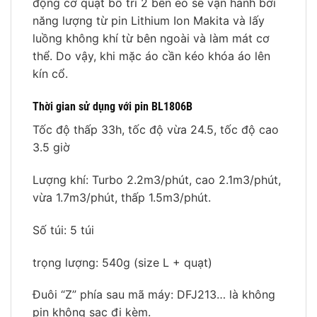
động cơ quạt bố trí 2 bên eo sẽ vận hành bởi
năng lượng từ pin Lithium Ion Makita và lấy
luồng không khí từ bên ngoài và làm mát cơ
thể. Do vậy, khi mặc áo cần kéo khóa áo lên
kín cổ.
Thời gian sử dụng với pin BL1806B
Tốc độ thấp 33h, tốc độ vừa 24.5, tốc độ cao
3.5 giờ
Lượng khí: Turbo 2.2m3/phút, cao 2.1m3/phút,
vừa 1.7m3/phút, thấp 1.5m3/phút.
Số túi: 5 túi
trọng lượng: 540g (size L + quạt)
Đuôi “Z” phía sau mã máy: DFJ213… là không
pin không sạc đi kèm.