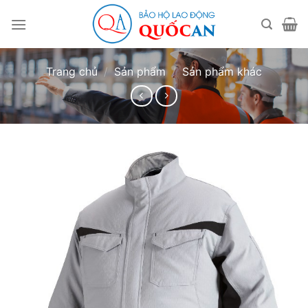
Bỏ
qua
nội
dung
Trang chủ
/
Sản phẩm
/
Sản phẩm khác