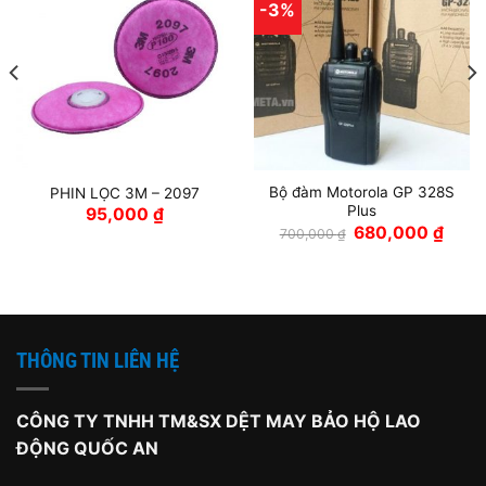
-3%
Bộ đàm Motorola GP 328S
PHIN LỌC 3M – 2097
Plus
95,000
₫
Giá
Giá
680,000
₫
700,000
₫
gốc
hiện
là:
tại
700,000 ₫.
là:
680,0
THÔNG TIN LIÊN HỆ
CÔNG TY TNHH TM&SX DỆT MAY BẢO HỘ LAO
ĐỘNG QUỐC AN