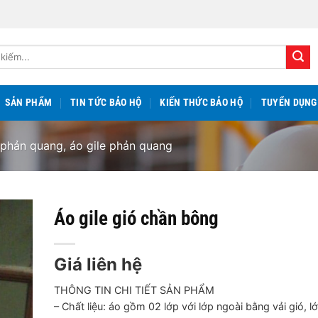
SẢN PHẨM
TIN TỨC BẢO HỘ
KIẾN THỨC BẢO HỘ
TUYỂN DỤNG
phản quang, áo gile phản quang
Áo gile gió chần bông
Giá liên hệ
THÔNG TIN CHI TIẾT SẢN PHẨM
– Chất liệu: áo gồm 02 lớp với lớp ngoài bằng vải gió, l