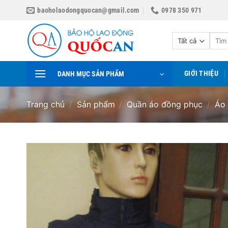
Bỏ
baoholaodongquocan@gmail.com
0978 350 971
qua
nội
Tìm
dung
kiếm:
GIỚI THIỆU
DANH MỤC SẢN PHẨM
Trang chủ
/
Sản phẩm
/
Quần áo đồng phục
/
Áo 