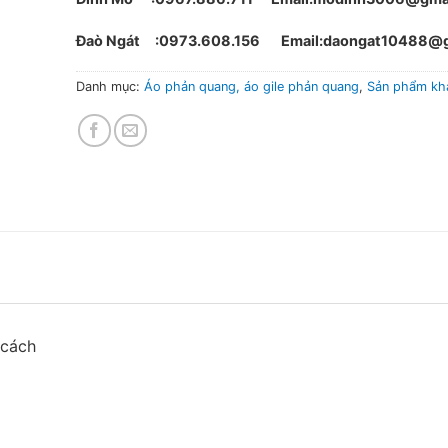
Đaò Ngát :0973.608.156 Email:daongat10488@g
Danh mục:
Áo phản quang, áo gile phản quang
,
Sản phẩm kh
 cách