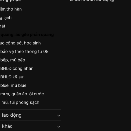
iện,thợ hàn
g lạnh
mát
quang, áo gile phản quang
c công sở, học sinh
bảo vệ theo thông tư 08
 bếp, mũ bếp
 BHLĐ công nhân
 BHLĐ kỹ sư
blue, mũ blue
mưa, quần áo lội nước
 mũ, túi phòng sạch
 lao động
 khác