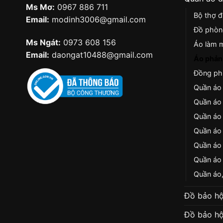
Ms Mơ:
0967 886 711
Bộ thợ đ
Email:
modinh3006@gmail.com
Đồ phòn
Ms Ngát:
0973 608 156
Áo làm 
Email:
daongat10488@gmail.com
Áo phản 
Đồng phụ
Quần áo 
Quần áo
Quần áo
Quần áo
Quần áo 
Quần áo 
Quần áo,
Đồ bảo hộ
Đồ bảo hộ