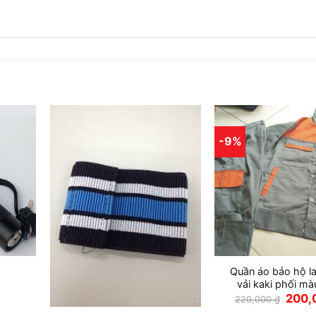
-9%
Quần áo bảo hộ l
vải kaki phối m
Giá
200,
220,000
₫
gốc