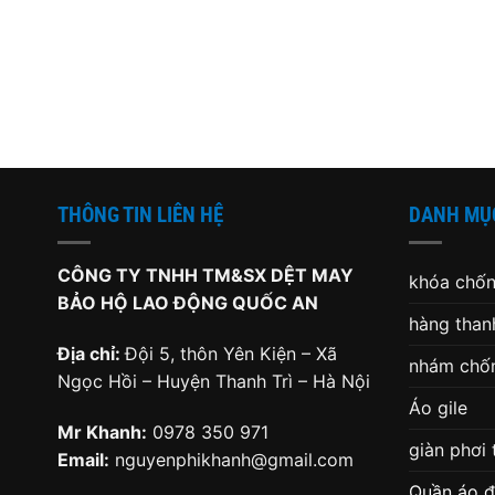
THÔNG TIN LIÊN HỆ
DANH MỤ
CÔNG TY TNHH TM&SX DỆT MAY
khóa chốn
BẢO HỘ LAO ĐỘNG QUỐC AN
hàng thanh
Địa chỉ:
Đội 5, thôn Yên Kiện – Xã
nhám chốn
Ngọc Hồi – Huyện Thanh Trì – Hà Nội
Áo gile
Mr Khanh:
0978 350 971
giàn phơi
Email:
nguyenphikhanh@gmail.com
Quần áo 