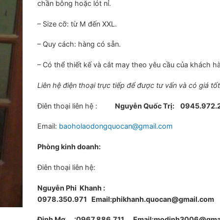
chần bông hoặc lót nỉ.
– Size cỡ: từ M đến XXL.
– Quy cách: hàng có sẵn.
– Có thể thiết kế và cắt may theo yêu cầu của khách h
Liên hệ điện thoại trực tiếp để được tư vấn và có giá tố
Điên thoại liên hệ :
Nguyễn Quốc Trị:
0945.972.
Email:
baoholaodongquocan@gmail.com
Phòng kinh doanh:
Điên thoại liên hệ:
Nguyễn Phi Khanh :
0978.350.971
Email:phikhanh.quocan@gmail.com
Đinh Mơ :0967.886.711 Email:modinh3006@gma