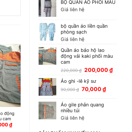
BỘ QUẦN ÁO PHỐI MÀU
Giá liên hệ
bộ quần áo liền quần
phòng sạch
Giá liên hệ
Quần áo bảo hộ lao
động vải kaki phối màu
cam
Giá
Giá
200,000
₫
220,000
₫
gốc
hiện
Áo ghi -lê kỹ sư
là:
tại
220,000 ₫.
là:
Giá
Giá
70,000
₫
90,000
₫
200,000
gốc
hiện
là:
tại
Áo gile phản quang
90,000 ₫.
là:
nhiều túi
70,000 ₫.
ao động
Giá liên hệ
àu cam
Giá
000
₫
hiện