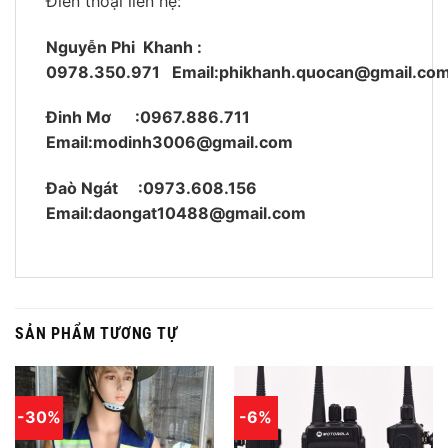
Điên thoại liên hệ:
Nguyễn Phi Khanh :
0978.350.971
Email:phikhanh.quocan@gmail.co
Đinh Mơ :0967.886.711
Email:modinh3006@gmail.com
Đaò Ngát :0973.608.156
Email:daongat10488@gmail.com
SẢN PHẨM TƯƠNG TỰ
-30%
-6%