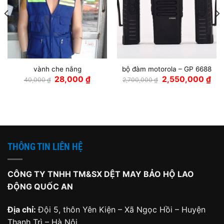
vành che nắng
bộ đàm motorola – GP 6688
Giá
Giá
Giá
Giá
28,000
₫
2,550,000
₫
40,000
₫
2,700,000
₫
gốc
hiện
gốc
hiện
là:
tại
là:
tại
40,000 ₫.
là:
2,700,000 ₫.
là:
28,000 ₫.
2,5
THÔNG TIN LIÊN HỆ
CÔNG TY TNHH TM&SX DỆT MAY BẢO HỘ LAO
ĐỘNG QUỐC AN
Địa chỉ:
Đội 5, thôn Yên Kiện – Xã Ngọc Hồi – Huyện
Thanh Trì – Hà Nội