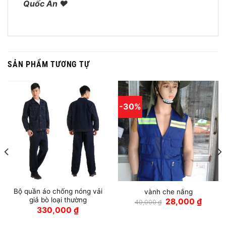
Quốc An ♥
SẢN PHẨM TƯƠNG TỰ
-30%
Bộ quần áo chống nóng vải
vành che nắng
giả bò loại thường
Giá
Giá
28,000
₫
40,000
₫
gốc
hiện
330,000
₫
là:
tại
40,000 ₫.
là: