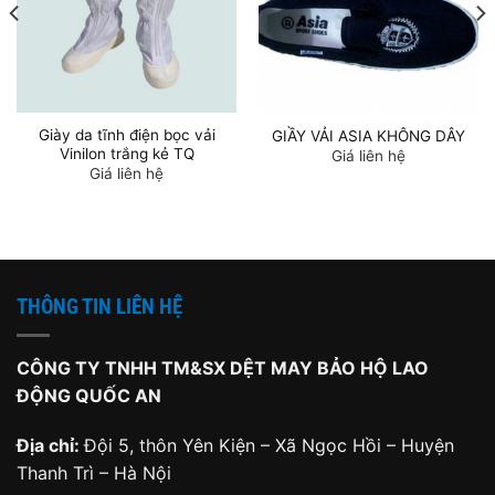
Giày da tĩnh điện bọc vải
GIẦY VẢI ASIA KHÔNG DÂY
Vinilon trắng kẻ TQ
Giá liên hệ
Giá liên hệ
THÔNG TIN LIÊN HỆ
CÔNG TY TNHH TM&SX DỆT MAY BẢO HỘ LAO
ĐỘNG QUỐC AN
Địa chỉ:
Đội 5, thôn Yên Kiện – Xã Ngọc Hồi – Huyện
Thanh Trì – Hà Nội