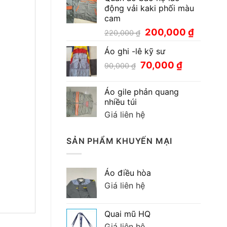
động vải kaki phối màu
cam
Giá
Giá
200,000
₫
220,000
₫
gốc
hiện
Áo ghi -lê kỹ sư
là:
tại
220,000 ₫.
là:
Giá
Giá
70,000
₫
90,000
₫
200,000
gốc
hiện
là:
tại
Áo gile phản quang
90,000 ₫.
là:
nhiều túi
70,000 ₫.
Giá liên hệ
SẢN PHẨM KHUYẾN MẠI
Áo điều hòa
Giá liên hệ
Quai mũ HQ
Giá liên hệ