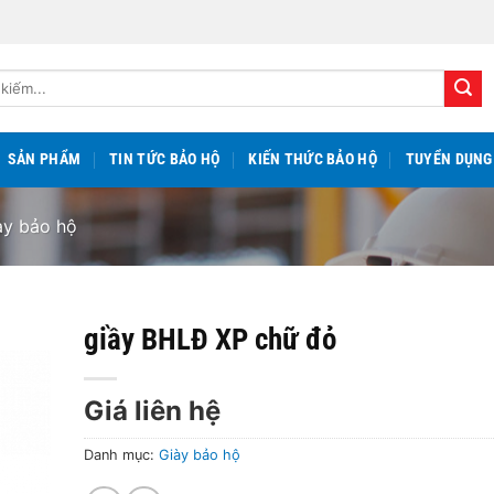
SẢN PHẨM
TIN TỨC BẢO HỘ
KIẾN THỨC BẢO HỘ
TUYỂN DỤNG
ày bảo hộ
giầy BHLĐ XP chữ đỏ
Giá liên hệ
Danh mục:
Giày bảo hộ