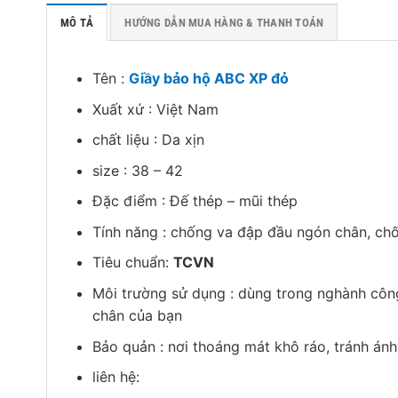
MÔ TẢ
HƯỚNG DẪN MUA HÀNG & THANH TOÁN
Tên :
Giầy bảo hộ ABC XP đỏ
Xuất xứ : Việt Nam
chất liệu : Da xịn
size : 38 – 42
Đặc điểm : Đế thép – mũi thép
Tính năng : chống va đập đầu ngón chân, chố
Tiêu chuẩn:
TCVN
Môi trường sử dụng : dùng trong nghành công
chân của bạn
Bảo quản : nơi thoáng mát khô ráo, tránh ánh
liên hệ: