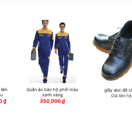
 liên
Quần áo bảo hộ phối màu
giầy abc đế v
àu
xanh vàng
Giá liên hệ
Giá
00
₫
350,000
₫
hiện
tại
₫.
là:
220,000 ₫.