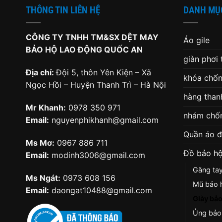
THÔNG TIN LIÊN HỆ
DANH MỤ
CÔNG TY TNHH TM&SX DỆT MAY
Áo gile
BẢO HỘ LAO ĐỘNG QUỐC AN
giàn phơi
Địa chỉ:
Đội 5, thôn Yên Kiện – Xã
khóa chốn
Ngọc Hồi – Huyện Thanh Trì – Hà Nội
hàng thanh
Mr Khanh:
0978 350 971
nhám chốn
Email:
nguyenphikhanh@gmail.com
Quần áo 
Ms Mơ:
0967 886 711
Đồ bảo hộ
Email:
modinh3006@gmail.com
Găng ta
Ms Ngát:
0973 608 156
Mũ bảo 
Email:
daongat10488@gmail.com
Giày bảo
Ủng bảo