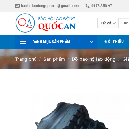
Bỏ
baoholaodongquocan@gmail.com
0978 350 971
qua
nội
Tìm
dung
kiếm:
GIỚI THIỆU
DANH MỤC SẢN PHẨM
Trang chủ
/
Sản phẩm
/
Đồ bảo hộ lao động
/
Gi