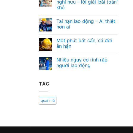
nghỉ hưu – lời giải ‘bài toán’
khó
Tai nạn lao động – Ai thiệt
hơn ai
Một phút bất cẩn, cả đời
ân hận
Nhiều nguy cơ rình rập
người lao động
TAG
quai mũ