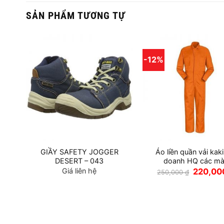
SẢN PHẨM TƯƠNG TỰ
-12%
GIẦY SAFETY JOGGER
Áo liền quần vải kaki
 hộ
DESERT – 043
doanh HQ các m
Giá
Giá liên hệ
220,0
250,000
₫
gốc
là:
250,000 