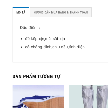
MÔ TẢ
HƯỚNG DẪN MUA HÀNG & THANH TOÁN
Đặc điểm :
đế kếp xịn,mũi sắt xịn
có chống đinh,chịu dầu,tĩnh điện
SẢN PHẨM TƯƠNG TỰ