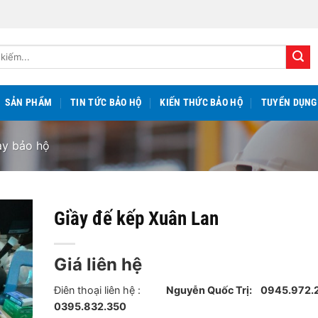
SẢN PHẨM
TIN TỨC BẢO HỘ
KIẾN THỨC BẢO HỘ
TUYỂN DỤNG
ày bảo hộ
Giầy đế kếp Xuân Lan
Giá liên hệ
Điên thoại liên hệ :
Nguyễn Quốc Trị:
0945.97
0395.832.350