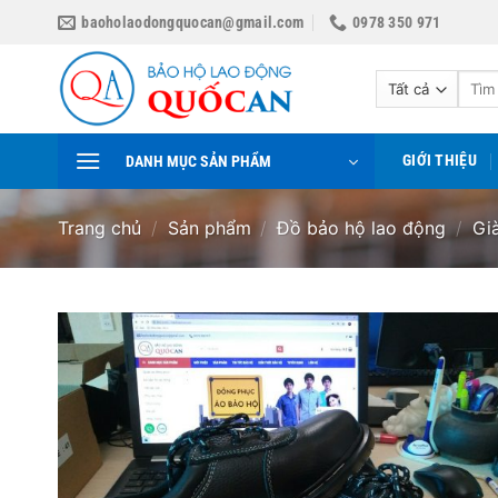
Bỏ
baoholaodongquocan@gmail.com
0978 350 971
qua
nội
Tìm
dung
kiếm:
GIỚI THIỆU
DANH MỤC SẢN PHẨM
Trang chủ
/
Sản phẩm
/
Đồ bảo hộ lao động
/
Gi