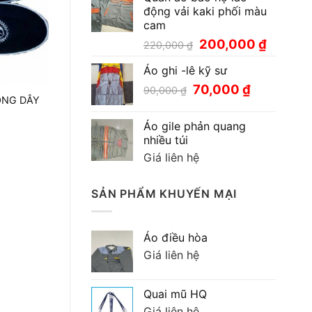
động vải kaki phối màu
cam
Giá
Giá
200,000
₫
220,000
₫
gốc
hiện
Áo ghi -lê kỹ sư
là:
tại
220,000 ₫.
là:
Giá
Giá
70,000
₫
90,000
₫
200,000
HÔNG DÂY
gốc
hiện
là:
tại
Áo gile phản quang
90,000 ₫.
là:
nhiều túi
70,000 ₫.
Giá liên hệ
SẢN PHẨM KHUYẾN MẠI
Áo điều hòa
Giá liên hệ
Quai mũ HQ
Giá liên hệ