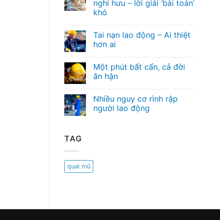
nghỉ hưu – lời giải ‘bài toán’
khó
Tai nạn lao động – Ai thiệt
hơn ai
Một phút bất cẩn, cả đời
ân hận
Nhiều nguy cơ rình rập
người lao động
TAG
quai mũ