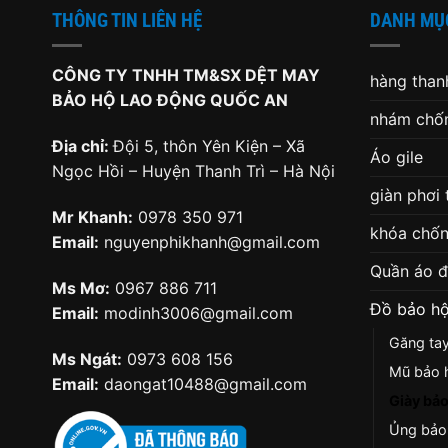
THÔNG TIN LIÊN HỆ
DANH MỤ
CÔNG TY TNHH TM&SX DỆT MAY
hàng thanh
BẢO HỘ LAO ĐỘNG QUỐC AN
nhám chốn
Địa chỉ:
Đội 5, thôn Yên Kiện – Xã
Áo gile
Ngọc Hồi – Huyện Thanh Trì – Hà Nội
giàn phơi
Mr Khanh:
0978 350 971
khóa chốn
Email:
nguyenphikhanh@gmail.com
Quần áo 
Ms Mơ:
0967 886 711
Đồ bảo hộ
Email:
modinh3006@gmail.com
Găng ta
Ms Ngát:
0973 608 156
Mũ bảo 
Email:
daongat10488@gmail.com
Giày bảo
Ủng bảo