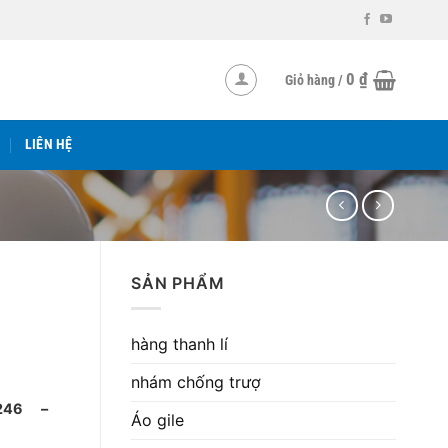
0
₫
Giỏ hàng /
LIÊN HỆ
SẢN PHẨM
hàng thanh lí
nhám chống trượ
2.246 –
Áo gile