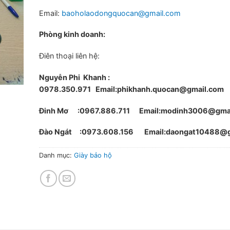
Email:
baoholaodongquocan@gmail.com
Phòng kinh doanh:
Điên thoại liên hệ:
Nguyễn Phi Khanh :
0978.350.971
Email:phikhanh.quocan@gmail.com
Đinh Mơ :0967.886.711 Email:modinh3006@gma
Đào Ngát :0973.608.156 Email:daongat10488@g
Danh mục:
Giày bảo hộ