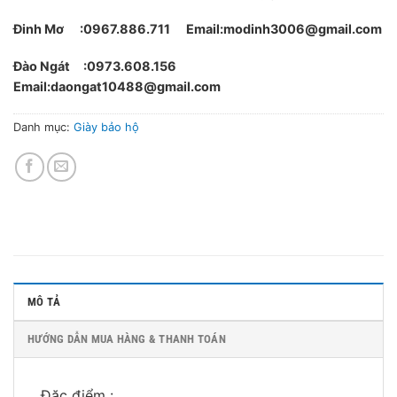
Đinh Mơ :0967.886.711 Email:modinh3006@gmail.com
Đào Ngát :0973.608.156
Email:daongat10488@gmail.com
Danh mục:
Giày bảo hộ
MÔ TẢ
HƯỚNG DẪN MUA HÀNG & THANH TOÁN
Đặc điểm :