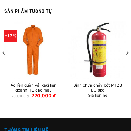
SẢN PHẨM TƯƠNG TỰ
-12%
Áo liền quần vải kaki liên
Bình chữa cháy bột MFZ8
doanh HQ các màu
BC 8kg
Giá
Giá
220,000
₫
Giá liên hệ
250,000
₫
gốc
hiện
là:
tại
250,000 ₫.
là:
220,000 ₫.
THÔNG TIN LIÊN HỆ