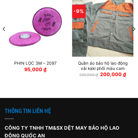
-9%
Quần áo bảo hộ lao động
PHIN LỌC 3M – 2097
vải kaki phối màu cam
95,000
₫
Giá
Giá
200,000
₫
220,000
₫
gốc
hiện
là:
tại
220,000 ₫.
là:
200,0
THÔNG TIN LIÊN HỆ
CÔNG TY TNHH TM&SX DỆT MAY BẢO HỘ LAO
ĐỘNG QUỐC AN