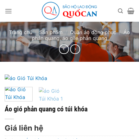
Bỏ
qua
nội
dung
Trang chủ
/
Sản phẩm
/
Quần áo đồng phục
/
Áo
phản quang, áo gile phản quang
Áo gió phản quang có túi khóa
Giá liên hệ