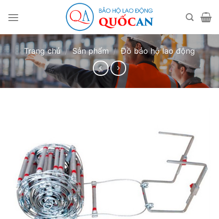
Bỏ
qua
nội
dung
Trang chủ
/
Sản phẩm
/
Đồ bảo hộ lao động