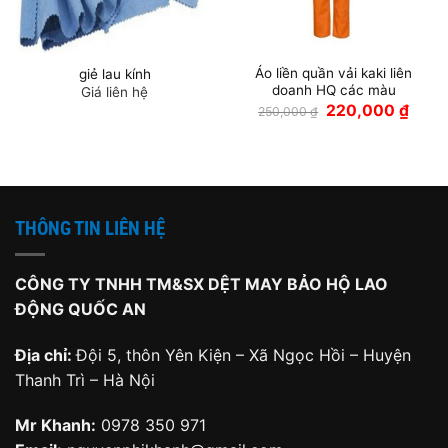
Áo liền quần vải kaki liên
giẻ lau kính
doanh HQ các màu
Giá liên hệ
Giá
Giá
220,000
₫
250,000
₫
gốc
hiện
là:
tại
250,000 ₫.
là:
220,0
THÔNG TIN LIÊN HỆ
CÔNG TY TNHH TM&SX DỆT MAY BẢO HỘ LAO
ĐỘNG QUỐC AN
Địa chỉ:
Đội 5, thôn Yên Kiện – Xã Ngọc Hồi – Huyện
Thanh Trì – Hà Nội
Mr Khanh:
0978 350 971