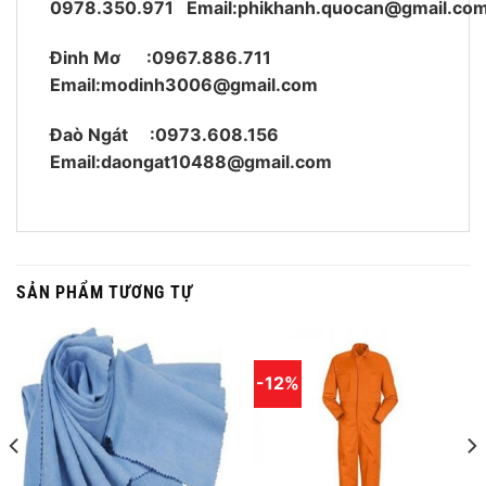
0978.350.971
Email:phikhanh.quocan@gmail.co
Đinh Mơ :0967.886.711
Email:modinh3006@gmail.com
Đaò Ngát :0973.608.156
Email:daongat10488@gmail.com
SẢN PHẨM TƯƠNG TỰ
-12%