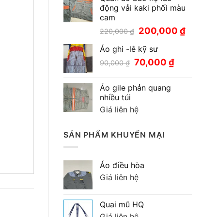
động vải kaki phối màu
cam
Giá
Giá
200,000
₫
220,000
₫
gốc
hiện
Áo ghi -lê kỹ sư
là:
tại
220,000 ₫.
là:
Giá
Giá
70,000
₫
90,000
₫
200,000
gốc
hiện
là:
tại
Áo gile phản quang
90,000 ₫.
là:
nhiều túi
70,000 ₫.
Giá liên hệ
SẢN PHẨM KHUYẾN MẠI
Áo điều hòa
Giá liên hệ
Quai mũ HQ
Giá liên hệ