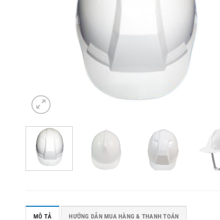
MÔ TẢ
HƯỚNG DẪN MUA HÀNG & THANH TOÁN