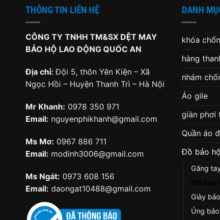
THÔNG TIN LIÊN HỆ
DANH MỤ
CÔNG TY TNHH TM&SX DỆT MAY
khóa chốn
BẢO HỘ LAO ĐỘNG QUỐC AN
hàng thanh
Địa chỉ:
Đội 5, thôn Yên Kiện – Xã
nhám chốn
Ngọc Hồi – Huyện Thanh Trì – Hà Nội
Áo gile
Mr Khanh:
0978 350 971
giàn phơi
Email:
nguyenphikhanh@gmail.com
Quần áo 
Ms Mơ:
0967 886 711
Đồ bảo hộ
Email:
modinh3006@gmail.com
Găng ta
Ms Ngát:
0973 608 156
Mũ bảo 
Email:
daongat10488@gmail.com
Giày bả
Ủng bảo