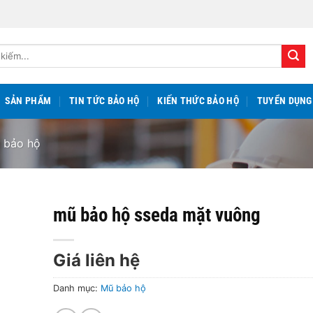
SẢN PHẨM
TIN TỨC BẢO HỘ
KIẾN THỨC BẢO HỘ
TUYỂN DỤNG
 bảo hộ
mũ bảo hộ sseda mặt vuông
Giá liên hệ
Danh mục:
Mũ bảo hộ