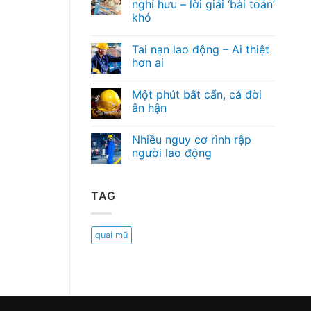
nghỉ hưu – lời giải ‘bài toán’
khó
Tai nạn lao động – Ai thiệt
hơn ai
Một phút bất cẩn, cả đời
ân hận
Nhiều nguy cơ rình rập
người lao động
TAG
quai mũ