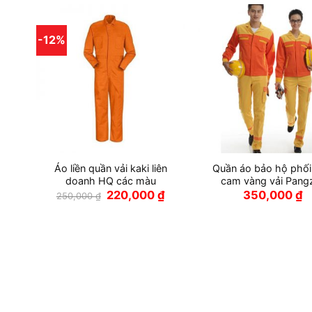
-12%
Áo liền quần vải kaki liên
Quần áo bảo hộ phố
doanh HQ các màu
cam vàng vải Pang
Giá
Giá
220,000
₫
350,000
₫
250,000
₫
gốc
hiện
là:
tại
250,000 ₫.
là:
220,000 ₫.