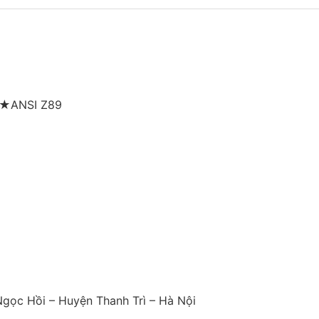
E ★ANSI Z89
ã Ngọc Hồi – Huyện Thanh Trì – Hà Nội