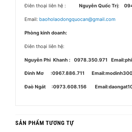
Điên thoại liên hệ :
Nguyễn Quốc Trị:
09
Email:
baoholaodongquocan@gmail.com
Phòng kinh doanh:
Điên thoại liên hệ:
Nguyễn Phi Khanh : 0978.350.971
Email:p
Đinh Mơ :0967.886.711 Email:modinh30
Đaò Ngát :0973.608.156 Email:daongat1
SẢN PHẨM TƯƠNG TỰ