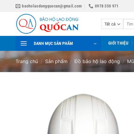
Bỏ
baoholaodongquocan@gmail.com
0978 350 971
qua
nội
Tìm
dung
kiếm:
GIỚI THIỆU
DANH MỤC SẢN PHẨM
Trang chủ
/
Sản phẩm
/
Đồ bảo hộ lao động
/
Mũ