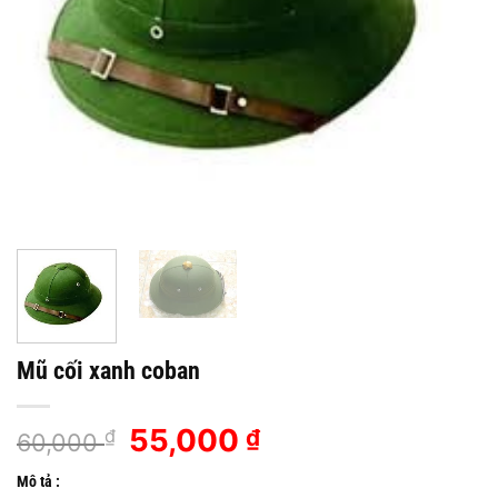
Mũ cối xanh coban
Giá
55,000
Giá
₫
₫
60,000
gốc
hiện
Mô tả :
là:
tại