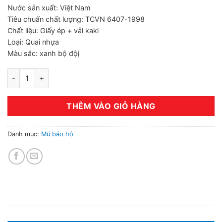
60,000 ₫.
là:
Nước sản xuất: Việt Nam
55,000 ₫.
Tiêu chuẩn chất lượng: TCVN 6407-1998
Chất liệu: Giấy ép + vải kaki
Loại: Quai nhựa
Màu sắc: xanh bộ độị
Mũ cối xanh coban số lượng
THÊM VÀO GIỎ HÀNG
Danh mục:
Mũ bảo hộ