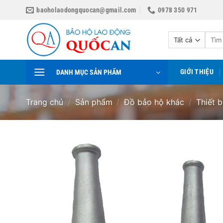
Bỏ
baoholaodongquocan@gmail.com
0978 350 971
qua
nội
Tìm
dung
kiếm:
GIỚI THIỆU
DANH MỤC SẢN PHẨM
Trang chủ
/
Sản phẩm
/
Đồ bảo hộ khác
/
Thiết 