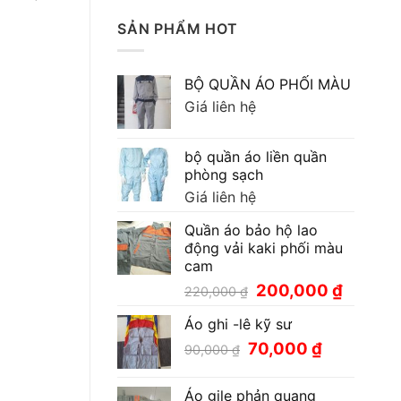
SẢN PHẨM HOT
BỘ QUẦN ÁO PHỐI MÀU
Giá liên hệ
bộ quần áo liền quần
phòng sạch
Giá liên hệ
Quần áo bảo hộ lao
động vải kaki phối màu
cam
Giá
Giá
200,000
₫
220,000
₫
gốc
hiện
Áo ghi -lê kỹ sư
là:
tại
220,000 ₫.
là:
Giá
Giá
70,000
₫
90,000
₫
200,000
gốc
hiện
là:
tại
Áo gile phản quang