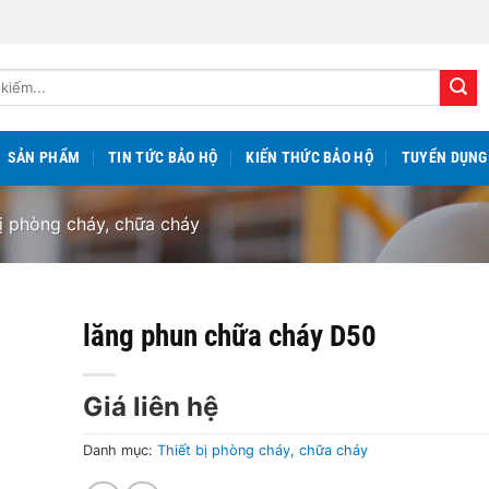
SẢN PHẨM
TIN TỨC BẢO HỘ
KIẾN THỨC BẢO HỘ
TUYỂN DỤNG
bị phòng cháy, chữa cháy
lăng phun chữa cháy D50
Giá liên hệ
Danh mục:
Thiết bị phòng cháy, chữa cháy