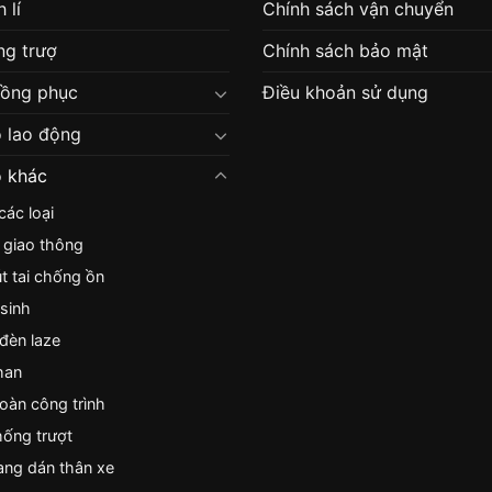
 lí
Chính sách vận chuyển
g trượ
Chính sách bảo mật
đồng phục
Điều khoản sử dụng
 lao động
 khác
ác loại
 giao thông
nút tai chống ồn
sinh
 đèn laze
han
toàn công trình
ống trượt
ng dán thân xe