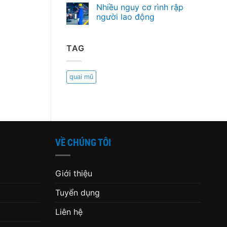
Nhiều nguy cơ rình rập
người lao động
TAG
quai mũ
VỀ CHÚNG TÔI
Giới thiệu
Tuyển dụng
Liên hệ