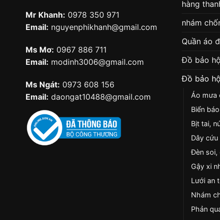
hàng thanh
Mr Khanh:
0978 350 971
nhám chốn
Email:
nguyenphikhanh@gmail.com
Quần áo 
Ms Mơ:
0967 886 711
Đồ bảo hộ
Email:
modinh3006@gmail.com
Đồ bảo hộ
Ms Ngát:
0973 608 156
Áo mưa c
Email:
daongat10488@gmail.com
Biển báo
Bịt tai, 
Dây cứu 
Đèn soi,
Gậy xi n
Lưới an 
Nhám ch
Phản qua