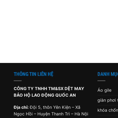
THÔNG TIN LIÊN HỆ
DANH MỤ
CÔNG TY TNHH TM&SX DỆT MAY
Áo gile
BẢO HỘ LAO ĐỘNG QUỐC AN
giàn phơi
Địa chỉ:
Đội 5, thôn Yên Kiện – Xã
khóa chốn
Ngọc Hồi – Huyện Thanh Trì – Hà Nội