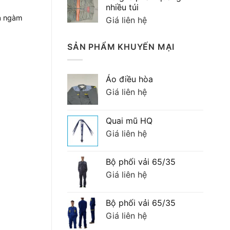
90,000 ₫.
là:
nhiều túi
70,000 ₫.
a ngàm
Giá liên hệ
SẢN PHẨM KHUYẾN MẠI
Áo điều hòa
Giá liên hệ
Quai mũ HQ
Giá liên hệ
Bộ phối vải 65/35
Giá liên hệ
Bộ phối vải 65/35
Giá liên hệ