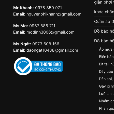
giàn phơi
Mr Khanh:
0978 350 971
khóa chốn
Email:
nguyenphikhanh@gmail.com
Quần áo 
Ms Mơ:
0967 886 711
Đồ bảo hộ
Email:
modinh3006@gmail.com
Đồ bảo hộ
Ms Ngát:
0973 608 156
Áo mưa c
Email:
daongat10488@gmail.com
Biển báo
Bịt tai, 
Dây cứu 
Đèn soi,
Gậy xi n
Lưới an 
Nhám ch
Phản qua