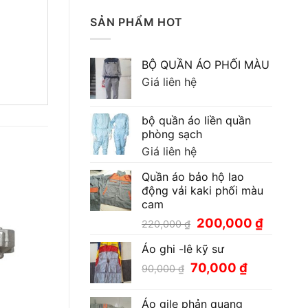
SẢN PHẨM HOT
BỘ QUẦN ÁO PHỐI MÀU
Giá liên hệ
bộ quần áo liền quần
phòng sạch
Giá liên hệ
Quần áo bảo hộ lao
động vải kaki phối màu
cam
Giá
Giá
200,000
₫
220,000
₫
gốc
hiện
Áo ghi -lê kỹ sư
là:
tại
220,000 ₫.
là:
Giá
Giá
70,000
₫
90,000
₫
200,000
gốc
hiện
là:
tại
Áo gile phản quang