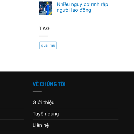
Nhiều nguy cơ rình rập
người lao động
TAG
quai mũ
VỀ CHÚNG TÔI
Giới thiệu
Tuyển dụng
Liên hệ