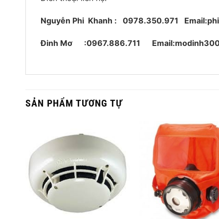
Nguyễn Phi Khanh : 0978.350.971
Email:p
Đinh Mơ :0967.886.711 Email:modinh30
SẢN PHẨM TƯƠNG TỰ