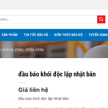
SẢN PHẨM
TIN TỨC BẢO HỘ
KIẾN THỨC BẢO HỘ
TUYỂN DỤNG
bị phòng cháy, chữa cháy
đầu báo khói độc lập nhật bản
Giá liên hệ
Đầu báo khói độc lập Nhật Bản