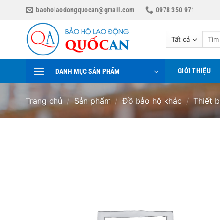
Bỏ
baoholaodongquocan@gmail.com
0978 350 971
qua
nội
Tìm
dung
kiếm:
GIỚI THIỆU
DANH MỤC SẢN PHẨM
Trang chủ
/
Sản phẩm
/
Đồ bảo hộ khác
/
Thiết 