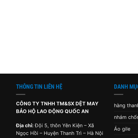
THÔNG TIN LIÊN HỆ
DANH MỤ
CÔNG TY TNHH TM&SX DỆT MAY
hàng thanh
BẢO HỘ LAO ĐỘNG QUỐC AN
nhám chốn
Địa chỉ:
Đội 5, thôn Yên Kiện – Xã
Áo gile
Ngọc Hồi – Huyện Thanh Trì – Hà Nội