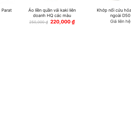
 Parat
Áo liền quần vải kaki liên
Khớp nối cứu hỏ
doanh HQ các màu
ngoài D50
Giá
Giá
220,000
₫
Giá liên hệ
250,000
₫
gốc
hiện
là:
tại
250,000 ₫.
là:
220,000 ₫.