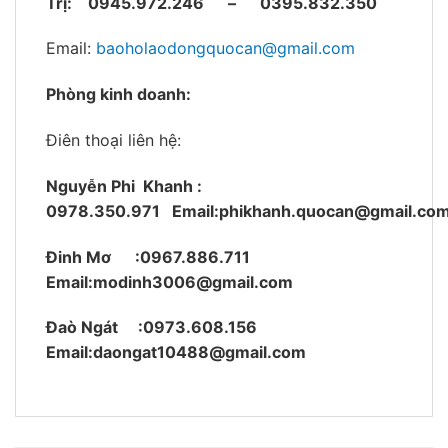
Trị:
0945.972.246 – 0395.832.350
Email:
baoholaodongquocan@gmail.com
Phòng kinh doanh:
Điên thoại liên hệ:
Nguyễn Phi Khanh :
0978.350.971
Email:phikhanh.quocan@gmail.co
Đinh Mơ :0967.886.711
Email:modinh3006@gmail.com
Đaò Ngát :0973.608.156
Email:daongat10488@gmail.com