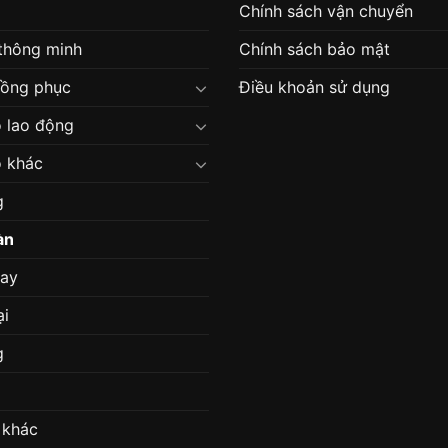
Chính sách vận chuyển
 thông minh
Chính sách bảo mật
đồng phục
Điều khoản sử dụng
 lao động
 khác
g
àn
may
ại
g
 khác