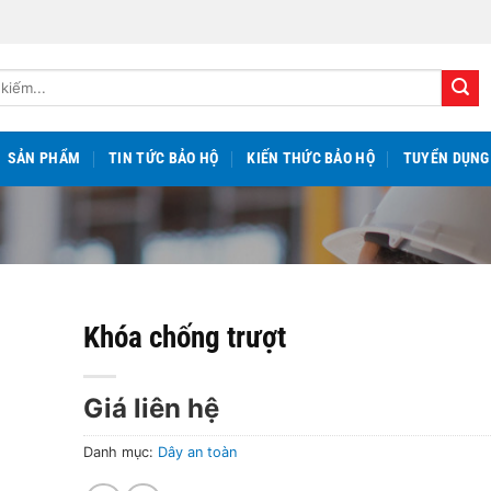
SẢN PHẨM
TIN TỨC BẢO HỘ
KIẾN THỨC BẢO HỘ
TUYỂN DỤNG
Khóa chống trượt
Giá liên hệ
Danh mục:
Dây an toàn