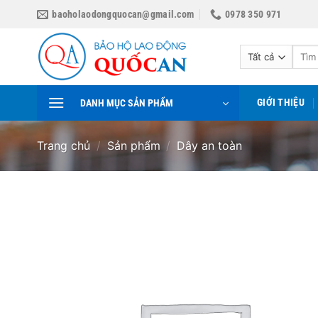
Bỏ
baoholaodongquocan@gmail.com
0978 350 971
qua
nội
Tìm
dung
kiếm:
GIỚI THIỆU
DANH MỤC SẢN PHẨM
Trang chủ
/
Sản phẩm
/
Dây an toàn