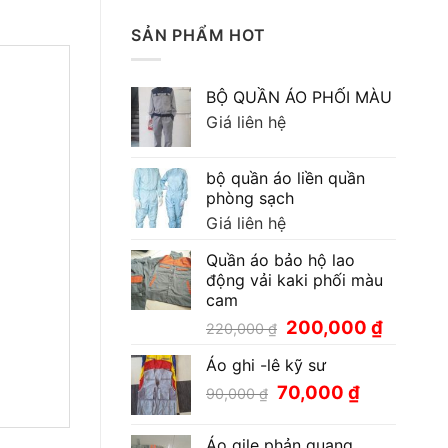
SẢN PHẨM HOT
BỘ QUẦN ÁO PHỐI MÀU
Giá liên hệ
bộ quần áo liền quần
phòng sạch
Giá liên hệ
Quần áo bảo hộ lao
động vải kaki phối màu
cam
Giá
Giá
200,000
₫
220,000
₫
gốc
hiện
Áo ghi -lê kỹ sư
là:
tại
220,000 ₫.
là:
Giá
Giá
70,000
₫
90,000
₫
200,000
gốc
hiện
là:
tại
Áo gile phản quang