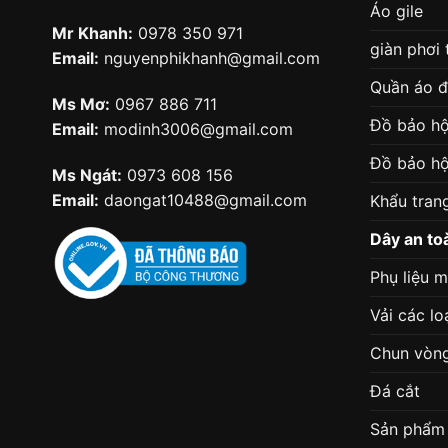
Áo gile
Mr Khanh:
0978 350 971
giàn phơi
Email:
nguyenphikhanh@gmail.com
Quần áo 
Ms Mơ:
0967 886 711
Đồ bảo hộ
Email:
modinh3006@gmail.com
Đồ bảo hộ
Ms Ngát:
0973 608 156
Email:
daongat10488@gmail.com
Khẩu tran
Dây an to
Phụ liệu 
Vải các lo
Chun vòn
Đá cắt
Sản phẩm