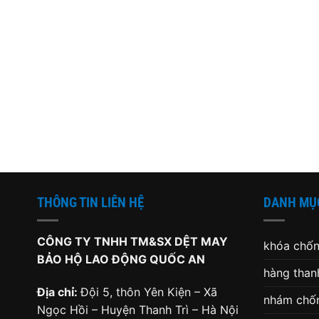
THÔNG TIN LIÊN HỆ
DANH MỤ
CÔNG TY TNHH TM&SX DỆT MAY
khóa chốn
BẢO HỘ LAO ĐỘNG QUỐC AN
hàng thanh
Địa chỉ:
Đội 5, thôn Yên Kiện – Xã
nhám chốn
Ngọc Hồi – Huyện Thanh Trì – Hà Nội