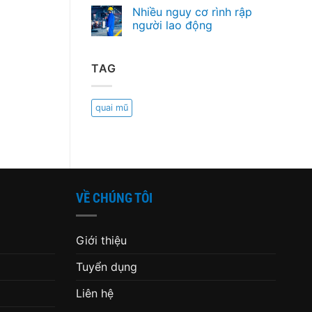
Nhiều nguy cơ rình rập
người lao động
TAG
quai mũ
VỀ CHÚNG TÔI
Giới thiệu
Tuyển dụng
Liên hệ