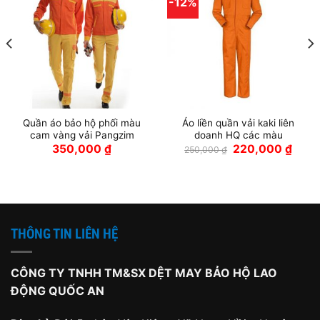
-12%
Quần áo bảo hộ phối màu
Áo liền quần vải kaki liên
cam vàng vải Pangzim
doanh HQ các màu
Giá
Giá
350,000
₫
220,000
₫
250,000
₫
gốc
hiện
là:
tại
250,000 ₫.
là:
220,0
THÔNG TIN LIÊN HỆ
CÔNG TY TNHH TM&SX DỆT MAY BẢO HỘ LAO
ĐỘNG QUỐC AN