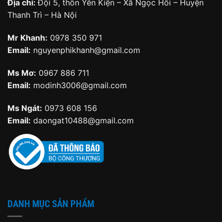
Địa chỉ:
Đội 5, thôn Yên Kiện – Xã Ngọc Hồi – Huyện
Thanh Trì – Hà Nội
Mr Khanh:
0978 350 971
Email:
nguyenphikhanh@gmail.com
Ms Mơ:
0967 886 711
Email:
modinh3006@gmail.com
Ms Ngát:
0973 608 156
Email:
daongat10488@gmail.com
DANH MỤC SẢN PHẨM