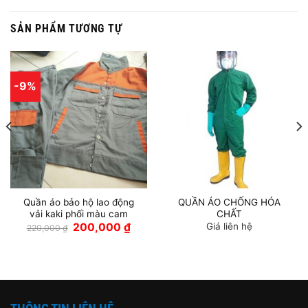
SẢN PHẨM TƯƠNG TỰ
-9%
Quần áo bảo hộ lao động
QUẦN ÁO CHỐNG HÓA
vải kaki phối màu cam
CHẤT
Giá
Giá
200,000
₫
Giá liên hệ
220,000
₫
gốc
hiện
là:
tại
220,000 ₫.
là:
200,000 ₫.