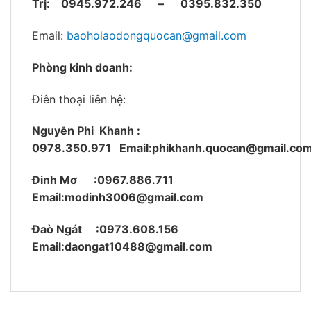
Trị:
0945.972.246 – 0395.832.350
Email:
baoholaodongquocan@gmail.com
Phòng kinh doanh:
Điên thoại liên hệ:
Nguyễn Phi Khanh :
0978.350.971
Email:phikhanh.quocan@gmail.co
Đinh Mơ :0967.886.711
Email:modinh3006@gmail.com
Đaò Ngát :0973.608.156
Email:daongat10488@gmail.com