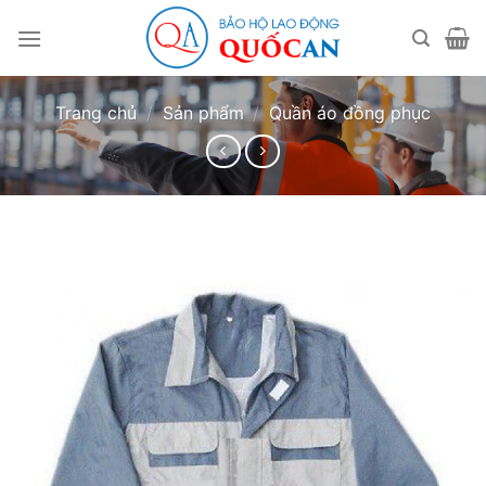
Bỏ
qua
nội
dung
Trang chủ
/
Sản phẩm
/
Quần áo đồng phục