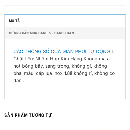
MÔ TẢ
HƯỚNG DẪN MUA HÀNG & THANH TOÁN
CÁC THÔNG SỐ CỦA GIÀN PHƠI TỰ ĐỘNG
1.
Chất liệu: Nhôm Hợp Kim Hàng Không mạ a-
not bóng bẩy, sang trọng, không gỉ, không
phai màu, cáp lụa inox 1.8li không rỉ, không co
dãn .
SẢN PHẨM TƯƠNG TỰ