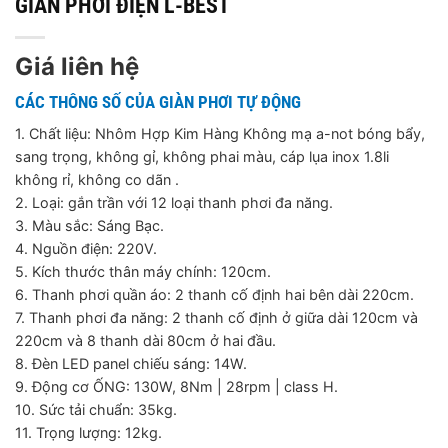
GIÀN PHƠI ĐIỆN L-BEST
Giá liên hệ
CÁC THÔNG SỐ CỦA GIÀN PHƠI TỰ ĐỘNG
1. Chất liệu: Nhôm Hợp Kim Hàng Không mạ a-not bóng bẩy,
sang trọng, không gỉ, không phai màu, cáp lụa inox 1.8li
không rỉ, không co dãn .
2. Loại: gắn trần với 12 loại thanh phơi đa năng.
3. Màu sắc: Sáng Bạc.
4. Nguồn điện: 220V.
5. Kích thước thân máy chính: 120cm.
6. Thanh phơi quần áo: 2 thanh cố định hai bên dài 220cm.
7. Thanh phơi đa năng: 2 thanh cố định ở giữa dài 120cm và
220cm và 8 thanh dài 80cm ở hai đầu.
8. Đèn LED panel chiếu sáng: 14W.
9. Động cơ ỐNG: 130W, 8Nm | 28rpm | class H.
10. Sức tải chuẩn: 35kg.
11. Trọng lượng: 12kg.