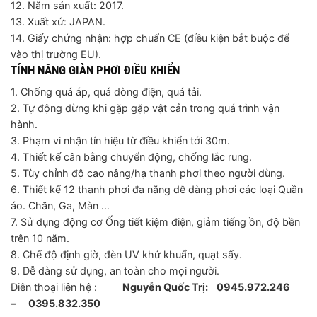
12. Năm sản xuất: 2017.
13. Xuất xứ: JAPAN.
14. Giấy chứng nhận: hợp chuẩn CE (điều kiện bắt buộc để
vào thị trường EU).
TÍNH NĂNG GIÀN PHƠI ĐIỀU KHIỂN
1. Chống quá áp, quá dòng điện, quá tải.
2. Tự động dừng khi gặp gặp vật cản trong quá trình vận
hành.
3. Phạm vi nhận tín hiệu từ điều khiển tới 30m.
4. Thiết kế cân bằng chuyển động, chống lắc rung.
5. Tùy chỉnh độ cao nâng/hạ thanh phơi theo người dùng.
6. Thiết kế 12 thanh phơi đa năng dễ dàng phơi các loại Quần
áo. Chăn, Ga, Màn …
7. Sử dụng động cơ Ống tiết kiệm điện, giảm tiếng ồn, độ bền
trên 10 năm.
8. Chế độ định giờ, đèn UV khử khuẩn, quạt sấy.
9. Dễ dàng sử dụng, an toàn cho mọi người.
Điên thoại liên hệ :
Nguyễn Quốc Trị:
0945.972.246
– 0395.832.350