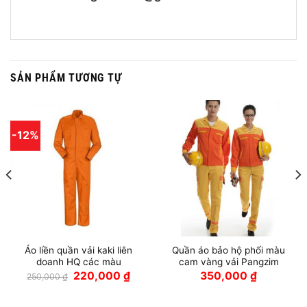
SẢN PHẨM TƯƠNG TỰ
-12%
Áo liền quần vải kaki liên
Quần áo bảo hộ phối màu
doanh HQ các màu
cam vàng vải Pangzim
Giá
Giá
220,000
₫
350,000
₫
250,000
₫
gốc
hiện
là:
tại
250,000 ₫.
là: