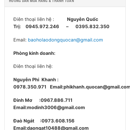
HƯỚNG DẪN MUA HÀNG & THANH TOÁN
Điên thoại liên hệ :
Nguyễn Quốc
Trị:
0945.972.246 – 0395.832.350
Email:
baoholaodongquocan@gmail.com
Phòng kinh doanh:
Điên thoại liên hệ:
Nguyễn Phi Khanh :
0978.350.971
Email:phikhanh.quocan@gmail.co
Đinh Mơ :0967.886.711
Email:modinh3006@gmail.com
Đaò Ngát :0973.608.156
Email:daongat10488@gmail.com