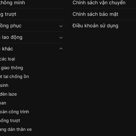
 thông minh
Chính sách vận chuyển
g trượt
Chính sách bảo mật
đồng phục
Điều khoản sử dụng
 lao động
 khác
ác loại
 giao thông
nút tai chống ồn
sinh
 đèn laze
han
toàn công trình
ống trượt
ng dán thân xe