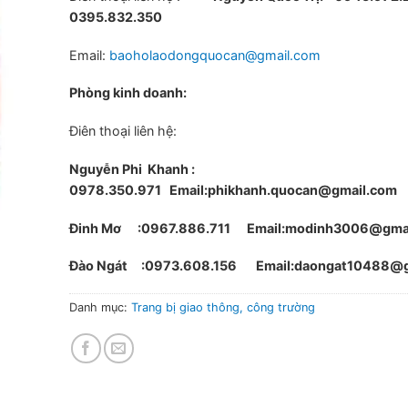
0395.832.350
Email:
baoholaodongquocan@gmail.com
Phòng kinh doanh:
Điên thoại liên hệ:
Nguyễn Phi Khanh :
0978.350.971
Email:phikhanh.quocan@gmail.com
Đinh Mơ :0967.886.711 Email:modinh3006@gma
Đào Ngát :0973.608.156 Email:daongat10488@g
Danh mục:
Trang bị giao thông, công trường