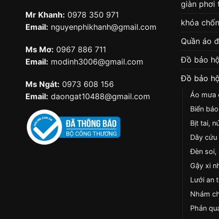
giàn phơi
Mr Khanh:
0978 350 971
khóa chốn
Email:
nguyenphikhanh@gmail.com
Quần áo 
Ms Mơ:
0967 886 711
Đồ bảo hộ
Email:
modinh3006@gmail.com
Đồ bảo hộ
Ms Ngát:
0973 608 156
Áo mưa c
Email:
daongat10488@gmail.com
Biển báo
Bịt tai, 
Dây cứu 
Đèn soi,
Gậy xi n
Lưới an 
Nhám ch
Phản qua