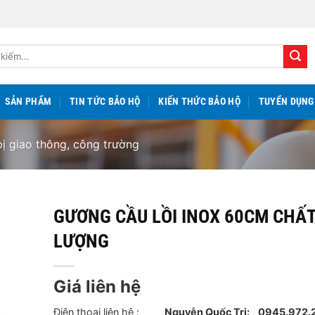
SẢN PHẨM
TIN TỨC BẢO HỘ
KIẾN THỨC BẢO HỘ
TUYỂN DỤNG
bị giao thông, công trường
GƯƠNG CẦU LỒI INOX 60CM CHẤ
LƯỢNG
Giá liên hệ
Điên thoại liên hệ :
Nguyễn Quốc Trị:
0945.97