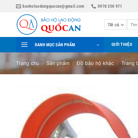
Bỏ
baoholaodongquocan@gmail.com
0978 350 971
qua
nội
Tìm
dung
kiếm:
GIỚI THIỆU
DANH MỤC SẢN PHẨM
Trang chủ
/
Sản phẩm
/
Đồ bảo hộ khác
/
Trang 