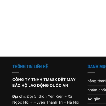
THÔNG TIN LIÊN HỆ
DANH MỤ
CÔNG TY TNHH TM&SX DỆT MAY
hàng thanh
BẢO HỘ LAO ĐỘNG QUỐC AN
nhám chốn
Địa chỉ:
Đội 5, thôn Yên Kiện – Xã
Áo gile
Ngọc Hồi – Huyện Thanh Trì – Hà Nội