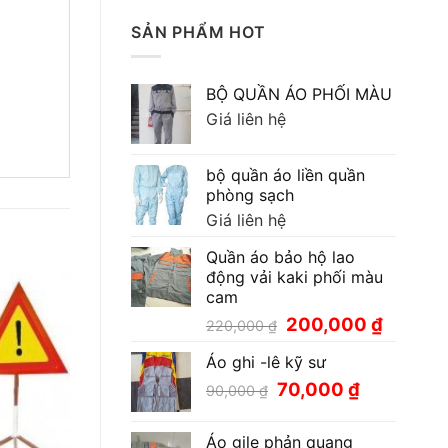
SẢN PHẨM HOT
BỘ QUẦN ÁO PHỐI MÀU
Giá liên hệ
bộ quần áo liền quần
phòng sạch
Giá liên hệ
Quần áo bảo hộ lao
động vải kaki phối màu
cam
Giá
Giá
200,000
₫
220,000
₫
gốc
hiện
Áo ghi -lê kỹ sư
là:
tại
220,000 ₫.
là:
Giá
Giá
70,000
₫
90,000
₫
200,000
gốc
hiện
là:
tại
Áo gile phản quang