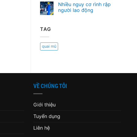
Nhiều nguy cơ rình rập
người lao động
TAG
quai mũ
VỀ CHÚNG TÔI
Giới thiệu
Tuyển dụng
Liên hệ