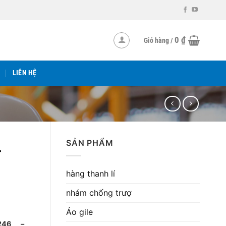
0
₫
Giỏ hàng /
LIÊN HỆ
SẢN PHẨM
T
hàng thanh lí
nhám chống trượ
Áo gile
2.246 –