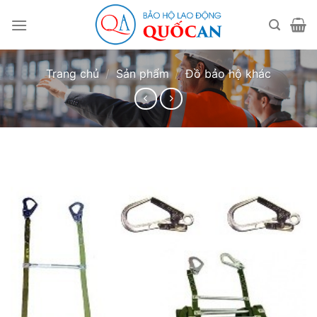
Bỏ
qua
nội
dung
Trang chủ
/
Sản phẩm
/
Đồ bảo hộ khác