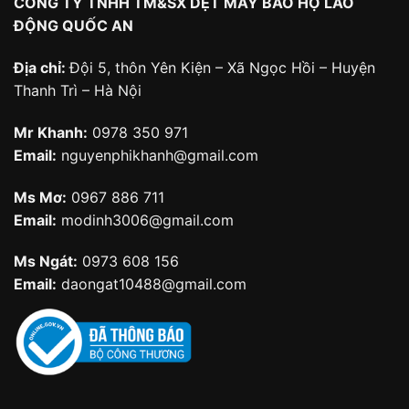
CÔNG TY TNHH TM&SX DỆT MAY BẢO HỘ LAO
ĐỘNG QUỐC AN
Địa chỉ:
Đội 5, thôn Yên Kiện – Xã Ngọc Hồi – Huyện
Thanh Trì – Hà Nội
Mr Khanh:
0978 350 971
Email:
nguyenphikhanh@gmail.com
Ms Mơ:
0967 886 711
Email:
modinh3006@gmail.com
Ms Ngát:
0973 608 156
Email:
daongat10488@gmail.com