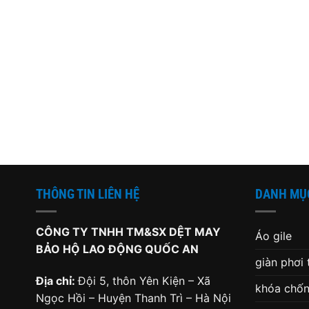
THÔNG TIN LIÊN HỆ
DANH MỤ
CÔNG TY TNHH TM&SX DỆT MAY
Áo gile
BẢO HỘ LAO ĐỘNG QUỐC AN
giàn phơi
Địa chỉ:
Đội 5, thôn Yên Kiện – Xã
khóa chốn
Ngọc Hồi – Huyện Thanh Trì – Hà Nội