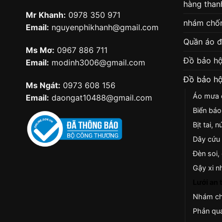
hàng thanh
Mr Khanh:
0978 350 971
nhám chốn
Email:
nguyenphikhanh@gmail.com
Quần áo 
Ms Mơ:
0967 886 711
Đồ bảo hộ
Email:
modinh3006@gmail.com
Đồ bảo hộ
Ms Ngát:
0973 608 156
Áo mưa c
Email:
daongat10488@gmail.com
Biển báo
Bịt tai, 
Dây cứu 
Đèn soi,
Gậy xi n
Lưới an 
Nhám ch
Phản qua