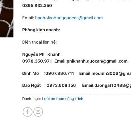
0395.832.350
Email:
baoholaodongquocan@gmail.com
Phòng kinh doanh:
Điên thoại liên hệ:
Nguyễn Phi Khanh :
0978.350.971
Email:phikhanh.quocan@gmail.com
Đinh Mơ :0967.886.711 Email:modinh3006@gma
Đào Ngát :0973.608.156 Email:daongat10488@g
Danh mục:
Lưới an toàn công trình