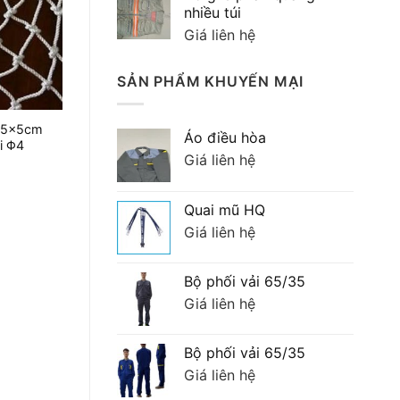
90,000 ₫.
là:
nhiều túi
70,000 ₫.
Giá liên hệ
SẢN PHẨM KHUYẾN MẠI
t 5x5cm
Áo điều hòa
i Φ4
Giá liên hệ
Quai mũ HQ
Giá liên hệ
Bộ phối vải 65/35
Giá liên hệ
Bộ phối vải 65/35
Giá liên hệ