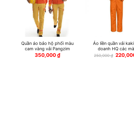
Quần áo bảo hộ phối màu
Áo liền quần vải kaki
Mắt
cam vàng vải Pangzim
doanh HQ các m
 Φ8
Giá
350,000
₫
220,0
250,000
₫
gốc
là:
250,000 