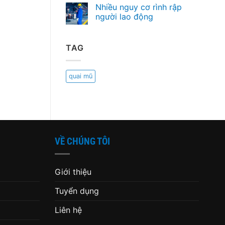
Nhiều nguy cơ rình rập
người lao động
TAG
quai mũ
VỀ CHÚNG TÔI
Giới thiệu
Tuyển dụng
Liên hệ