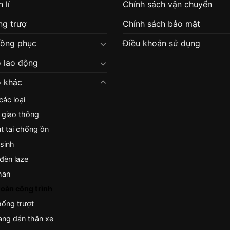
 lí
Chính sách vận chuyển
g trượ
Chính sách bảo mật
đồng phục
Điều khoản sử dụng
 lao động
 khác
ác loại
 giao thông
nút tai chống ồn
sinh
 đèn laze
han
toàn công trình
ống trượt
ng dán thân xe