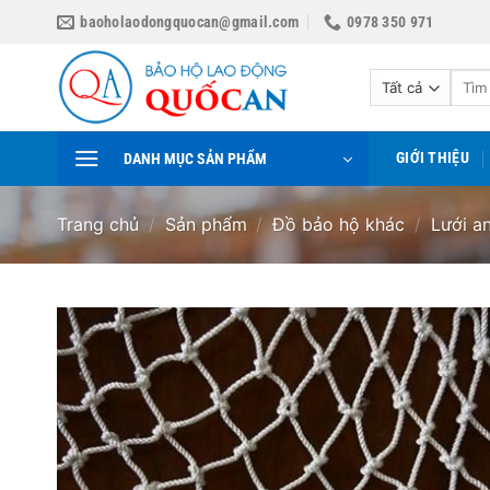
Bỏ
baoholaodongquocan@gmail.com
0978 350 971
qua
nội
Tìm
dung
kiếm:
GIỚI THIỆU
DANH MỤC SẢN PHẨM
Trang chủ
/
Sản phẩm
/
Đồ bảo hộ khác
/
Lưới an