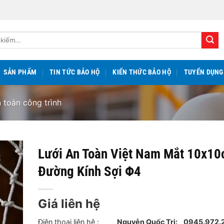
SẢN PHẨM
TIN TỨC BẢO HỘ
KIẾN THỨC BẢO HỘ
TUYỂN DỤNG
 toàn công trình
Lưới An Toàn Việt Nam Mắt 10x1
Đường Kính Sợi Φ4
Giá liên hệ
Điên thoại liên hệ :
Nguyễn Quốc Trị:
0945.97