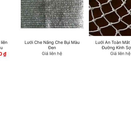
 liên
Lưới Che Nắng Che Bụi Màu
Lưới An Toàn Mắ
àu
Đen
Đường Kính Sợ
Giá
00
₫
Giá liên hệ
Giá liên hệ
hiện
tại
₫.
là:
220,000 ₫.