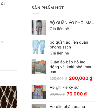
 đã
SẢN PHẨM HOT
BỘ QUẦN ÁO PHỐI MÀU
Giá liên hệ
n,
bộ quần áo liền quần
phòng sạch
Giá liên hệ
Quần áo bảo hộ lao
động vải kaki phối màu
cam
Giá
Giá
200,000
₫
220,000
₫
gốc
hiện
Áo ghi -lê kỹ sư
là:
tại
220,000 ₫.
là:
Giá
Giá
70,000
₫
90,000
₫
200,000
gốc
hiện
là:
tại
Áo gile phản quang