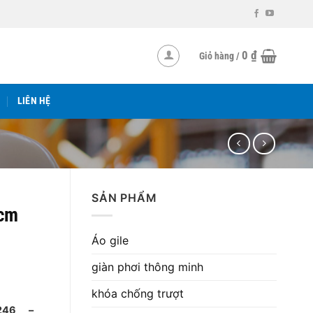
0
₫
Giỏ hàng /
LIÊN HỆ
SẢN PHẨM
0cm
Áo gile
giàn phơi thông minh
khóa chống trượt
2.246 –