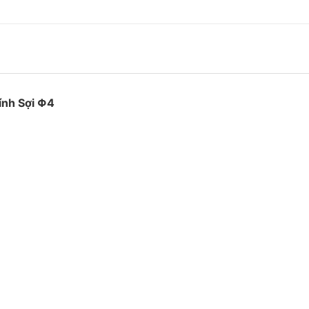
ính Sợi Φ4