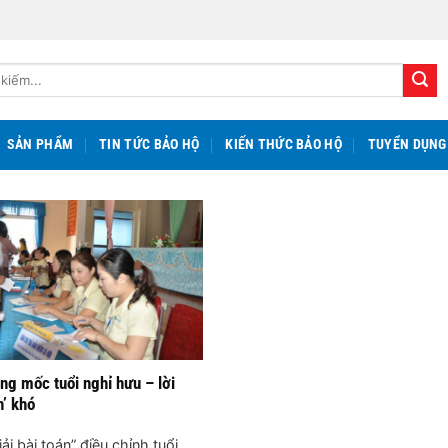
SẢN PHẨM
TIN TỨC BẢO HỘ
KIẾN THỨC BẢO HỘ
TUYỂN DỤNG
ng mốc tuổi nghỉ hưu – lời
n’ khó
iải bài toán” điều chỉnh tuổi