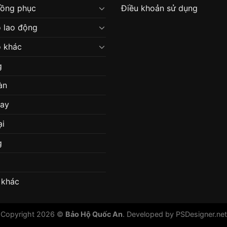
đồng phục
Điều khoản sử dụng
 lao động
 khác
g
àn
may
ại
g
 khác
Copyright 2026 ©
Bảo Hộ Quốc An
. Developed by
PSDesigner.net