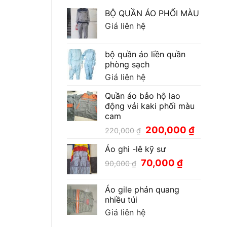
BỘ QUẦN ÁO PHỐI MÀU
Giá liên hệ
bộ quần áo liền quần
phòng sạch
Giá liên hệ
Quần áo bảo hộ lao
động vải kaki phối màu
cam
Giá
Giá
200,000
₫
220,000
₫
gốc
hiện
Áo ghi -lê kỹ sư
là:
tại
220,000 ₫.
là:
Giá
Giá
70,000
₫
90,000
₫
200,000
gốc
hiện
là:
tại
Áo gile phản quang
90,000 ₫.
là:
nhiều túi
70,000 ₫.
Giá liên hệ