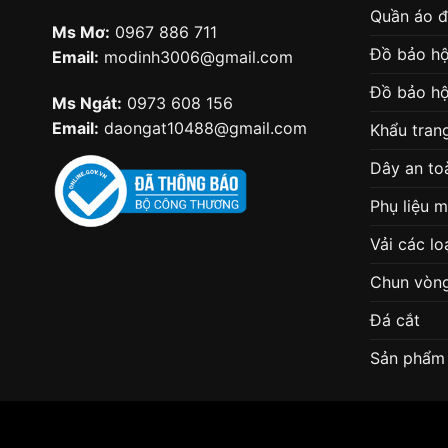
Quần áo 
Ms Mơ:
0967 886 711
Đồ bảo hộ
Email:
modinh3006@gmail.com
Đồ bảo hộ
Ms Ngát:
0973 608 156
Email:
daongat10488@gmail.com
Khẩu tran
Dây an to
Phụ liệu 
Vải các lo
Chun vòn
Đá cắt
Sản phẩm