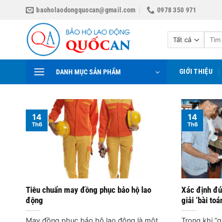
Bỏ
baoholaodongquocan@gmail.com
0978 350 971
qua
nội
Tìm
dung
kiếm:
GIỚI THIỆU
DANH MỤC SẢN PHẨM
14
14
Th6
Th6
Tiêu chuẩn may đồng phục bảo hộ lao
Xác định đú
động
giải ‘bài toá
May đồng phục bảo hộ lao động là một
Trong khi “g