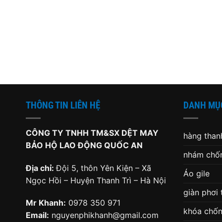
THÔNG TIN LIÊN HỆ
DANH MỤ
CÔNG TY TNHH TM&SX DỆT MAY
hàng thanh
BẢO HỘ LAO ĐỘNG QUỐC AN
nhám chốn
Địa chỉ:
Đội 5, thôn Yên Kiện – Xã
Áo gile
Ngọc Hồi – Huyện Thanh Trì – Hà Nội
giàn phơi
Mr Khanh:
0978 350 971
khóa chốn
Email:
nguyenphikhanh@gmail.com